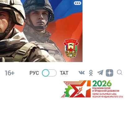
16+
РУС
ТАТ