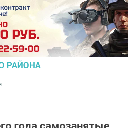
О РАЙОНА
м
его года самозанятые