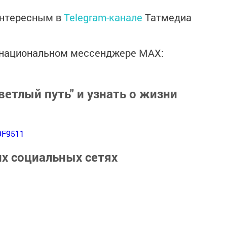
интересным в
Telegram-канале
Татмедиа
в национальном мессенджере MАХ:
ветлый путь" и узнать о жизни
9F9511
их социальных сетях