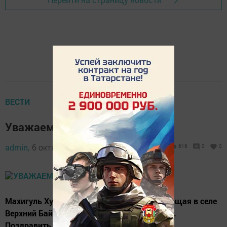
ВЕСТИ
Уважаемый ветеран
admin,
6 октября 2021 - 15:51
616
0
0
Махигуль Хусаиновна Карамова, проживающая в селе
Верхний Байлар, на днях отметила 90-летие.
Поздравить ее с юбилеем приехала депутат