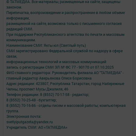
© ТАТМЕДИА. Все материалы, размещенные на сайте, защищены
законом.
Перепечатка, воспроизведение и распространение в любом объеме
информации,
размещенной на сайте, возможна только с письменного согласия
редакций СМИ.
При поддержке Республиканского агентства по печати и массовым
коммуникациям.
Наименование СМИ: Якты юл (Светлый путь)
СМИ зарегистрировано Федеральной службой по надзору в сфере
связи,
информационных технологий и массовых коммуникаций
запись о регистрации СМИ ЭЛ № ФС 77 - 90170 от 07.10.2025
ФИО главного редактора: Руководитель филиала АО "ТАТМЕДИА" -
главный редактор Аверьянова Олеся Борисовна
Адрес редакции: 423807, Республика Татарстан, город Набережные
Челны, проспект Мусы Джалиля, 46
Телефон редакции: 8 (8552) 70-17-58 - редактор;
8 (8552) 70-25-48 - бухгалтер;
8 (8552) 70-16-86 - отделы писем и массовой работы; компьютерная
группа.
Электронная почта:
svetlyiputgazeta@yandex.ru
Учредитель СМИ: АО «ТАТМЕДИА»