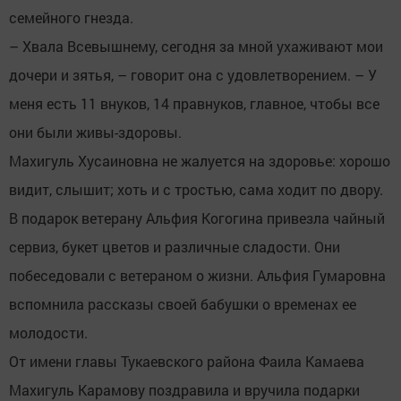
семейного гнезда.
– Хвала Всевышнему, сегодня за мной ухаживают мои
дочери и зятья, – говорит она с удовлетворением. – У
меня есть 11 внуков, 14 правнуков, главное, чтобы все
они были живы-здоровы.
Махигуль Хусаиновна не жалуется на здоровье: хорошо
видит, слышит; хоть и с тростью, сама ходит по двору.
В подарок ветерану Альфия Когогина привезла чайный
сервиз, букет цветов и различные сладости. Они
побеседовали с ветераном о жизни. Альфия Гумаровна
вспомнила рассказы своей бабушки о временах ее
молодости.
От имени главы Тукаевского района Фаила Камаева
Махигуль Карамову поздравила и вручила подарки