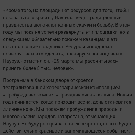
разворачивалась на площади перед Театром имени Г.
Камала.
«Смена места проведения связана с тем, что мы хотим
создать больше удобств для гостей казанского
Науруза. На площади перед театром был все-таки ряд
неудобств, самое значительное из них - полное
отсутствие парковки, - пояснил Шарипов. - На
Казанском ипподроме эта проблема полностью
ликвидирована, парковка рассчитана на тысячу мест».
«Кроме того, на площади нет ресурсов для того, чтобы
показать всю красоту Науруза, ведь традиционные
празднества включают конные скачки и борьбу. В этом
году мы пока не успели развернуть эти площадки, но в
следующем обязательно покажем казанцам и эти
составляющие праздника. Ресурсы ипподрома
позволят нам это сделать, планируем полноценный