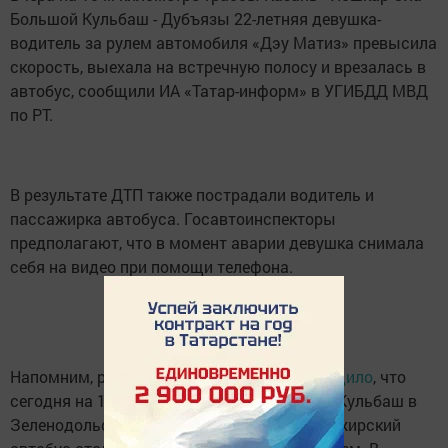
Большой Кульбаш - Дубъязы 22-летняя девушка-
водитель за рулем автомобиля «Дэу Матиз» превысила
скорость, выехала на встречную полосу и врезалась в
автобус, сообщили ИА «Татар-информ» в УГИБДД МВД
по РТ.
В результате ДТП также пострадали водитель и
пассажирка автобуса. Госавтоинспекторы
предполагают, что в момент аварии девушка снимала
себя на видео при помощи телефона.
Напомним, ранее
ИА «Татар-информ» сообщило
, что
сегодня на 11-м километре дороги Раифа - Кульбаш в
Зеленодольском районе Татарстана пассажирский