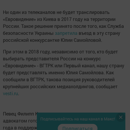
Россию на «Евровидении»
автор,
23 марта 2017 - 10:51
823
0
0
Ни один из телеканалов не будет транслировать
«Евровидение» из Киева в 2017 году на территории
России. Такое решение принято после того, как Служба
безопасности Украины запретила въезд в эту страну
российской конкурсантке Юлии Самойловой. При этом
в 2018 году, независимо от того, кто будет выбирать
представителя России на конкурс «Евровидение»...
Ни один из телеканалов не будет транслировать
«Евровидение» из Киева в 2017 году на территории
России. Такое решение принято после того, как Служба
безопасности Украины
запретила
въезд в эту страну
российской конкурсантке Юлии Самойловой.
Подписывайтесь на наш канал в Макс!
Подписаться
При этом в 2018 году, независимо от того, кто будет