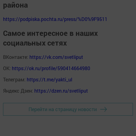
Следите за самым важным и интересным в
Telegram-канале
Татмедиа
Читайте новости Татарстана в
национальном мессенджере MАХ:
https://max.ru/tatmedia
Подписаться на газету "Светлый
путь" и узнать о жизни Тукаевского
района
https://podpiska.pochta.ru/press/%D0%9F9511
Самое интересное в наших
социальных сетях