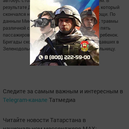
автобус столкнулся с легковым автомобилем. В
результате ДТП погиб водитель легковушки, который
скончался на месте до приезда скорой помощи. По
данным Министерства здравоохранения РТ, травмы
различной степени тяжести получили также пять
пассажиров автобуса, в том числе 7-летний ребенок.
Бригады скорой помощи доставили пострадавших в
Зеленодольскую центральную районную больницу.
Следите за самым важным и интересным в
Telegram-канале
Татмедиа
Читайте новости Татарстана в
национальном мессенджере MАХ: