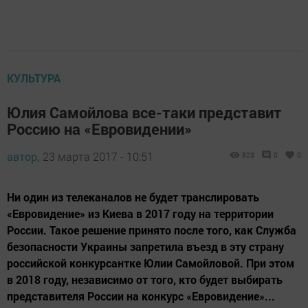
ВКонтакте:
https://vk.com/svetliput
ОК:
https://ok.ru/profile/590414664980
Телеграм:
https://t.me/yakti_ul
Яндекс Дзен:
https://dzen.ru/svetliput
Перейти на страницу новости
КУЛЬТУРА
Юлия Самойлова все-таки представит