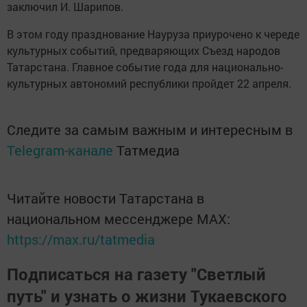
Науруз, - отметил он. - 25 марта мы рассчитываем
принять более 5 тыс. человек».
Программа в Ханском дворе откроется
театрализованной хореографической композицией
«Пробуждение земли». «Праздник очень логичен. Новый
год начинается, когда приходит весна, день становится
длиннее ночи. Мы покажем пробуждение природы и
многообразие народов Татарстана, отмечающих
Науруз. Не буду раскрывать всех секретов, но это будет
действительно красивое и запоминающееся событие», -
заключил И. Шарипов.
В этом году празднование Науруза приурочено к череде
культурных событий, предваряющих Съезд народов
Татарстана. Главное событие года для национально-
культурных автономий республики пройдет 22 апреля.