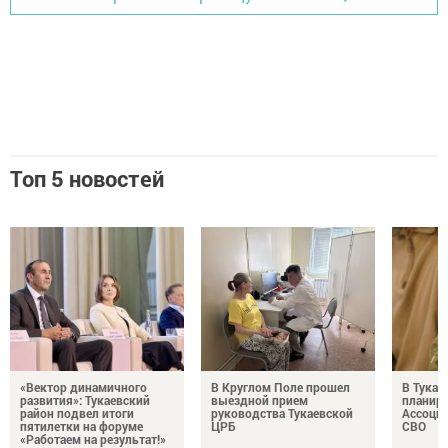
Топ 5 новостей
«Вектор динамичного
В Круглом Поле прошел
В Тукае
развития»: Тукаевский
выездной прием
планир
район подвел итоги
руководства Тукаевской
Ассоциа
пятилетки на форуме
ЦРБ
СВО
«Работаем на результат!»