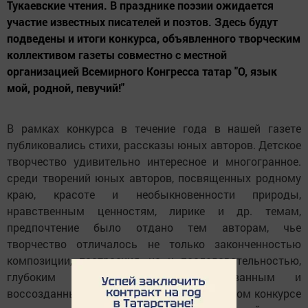
Тукаевские чтения. В празднике поэзии ожидается
участие известных писателей и поэтов. Здесь будут
подведены и итоги конкурса, объявленного творческим
коллективом газеты совместно с местной
организацией Всемирного Конгресса татар "О, язык
мой, родной, певучий!"
В рамках конкурса в течение года в нашей газете
публиковались стихи, рассказы юных авторов. Детское
творчество удивительно интересное и многогранное.
среди творений юных авторов, посвященных родному
краю, красоте и необыкновенности природы,
нравственным ценностям, лирике и др. темам,
предпочтение было отдано тем авторам, чье
творчество отличалось не только законченностью
композиции, построения, но и последовательностью,
глубоким смыслом, четко обрисованным и
воссозданным образом. Первое место в этом конкурсе