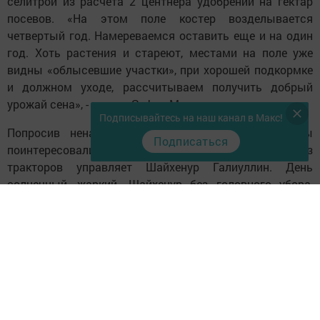
селитрой из расчета 2 центнера удобрений на гектар
посевов. «На этом поле костер возделывается
четвертый год. Намереваемся оставить еще и на один
год. Хоть растения и стареют, местами на поле уже
видны «облысевшие участки», при хорошей подкормке
и должном уходе, рассчитываем получить добрый
урожай сена», - сказал Зуфар Мунавирович.
Подписывайтесь на наш канал в Макс!
Попросив ненамного дать "отдых" тракторам, мы
Подписаться
поинтересовались ходом полевых работ. Одним из
тракторов управляет Шайхенур Галиуллин. День
солнечный, жаркий. Шайхенур без головного убора,
одет налегке. Спрыгнув на землю, тракторист
приветливо поздоровался. Оказалось, что Шайхенур
вот уже 42 года бороздит родные поля: сеет, убирает
урожай, следит за работой механизмов на зернотоке.
На этом голубом "стальном коне" Шайхенур трудится
уже 12 лет. Опытный и мудрый земледелец хоть и в
предпенсионном возрасте, штурвал держит крепко. Да