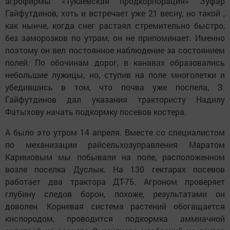
агрофирмы «Тукаевская продкорпорация» Зуфар
Гайфутдинов, хоть и встречает уже 21 весну, но такой ,
как нынче, когда снег растаял стремительно быстро,
без заморозков по утрам, он не припоминает. Именно
поэтому он вел постоянное наблюдение за состоянием
полей. По обочинам дорог, в канавах образовались
небольшие лужицы, но, ступив на поле многолетки и
убедившись в том, что почва уже поспела, З.
Гайфутдинов дал указания трактористу Надилу
Фатыхову начать подкормку посевов костера.
А было это утром 14 апреля. Вместе со специалистом
по механизации райсельхозуправления Маратом
Каримовым мы побывали на поле, расположенном
возле поселка Дуслык. На 130 гектарах посевов
работает два трактора ДТ-75. Агроном проверяет
глубину следов борон, похоже, результатами он
доволен. Корневая система растений обогащается
кислородом, проводится подкормка аммиачной