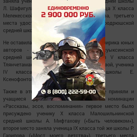
заняла ученица X класса Кузкеевской средней школы
Л. Шафигуллина, на втором месте - ученица X класса
Мелекесской средней школы А. Закирова, третьего
места удостоена ученица VII класса Стародрюшской
средней школы З. Гиниятуллина.
Не оставила нас равнодушными и теплая лирика юных
авторов - ученицы V класса Нижнесуыксинской
средней школы А. Садыковой, ученицы V класса
Тлянчетамакской средней школы А. Юсуповой, ученика
IV класса Мелекесской средней школы Е.
Ксенофонтова.
Также в этом конкурсе активное участие приняли и
учащиеся русскоязычных школ. В номинации
«Рассказы, эссе, воспоминания» первое место было
присуждено ученику X класса Малошильнинской
средней школы А. Мифтахову («Быть человеком»),
второе место заняла ученица IX класса той же школы Р.
Гарипова («Мост моего детства»), третьего места