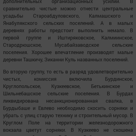
дополнительных организационных усилий. В
сравнительно чистые можно отнести центральные
усадьбы Староабдуловского, Калмашского и
Янабулякского сельских поселений. А в малых
деревнях работы предстоит выполнить немало. В
первой группе и Иштиряковское, Калмиинское,
Стародрюшское, Мусабайзаводское сельские
поселения. Хорошее впечатление производят малые
деревни Ташкичу, Зиканни Куль названных поселений.
Во вторую группу, то есть в разряд удовлетворительно
чистых, комиссия включила Бурдинское,
Круглопольское, Кузкеевское, Бетькинское и
Шильнебашское сельские поселения. В Бурдах
ликвидирована несанкционированная свалка, в
Бурдыбаше и Евлево необходимо скосить сорняки и
убрать с улиц старую технику и строительный мусор. В
Круглом Поле на территории железнодорожного
вокзала цветут сорняки. В Кузкеево не скошена