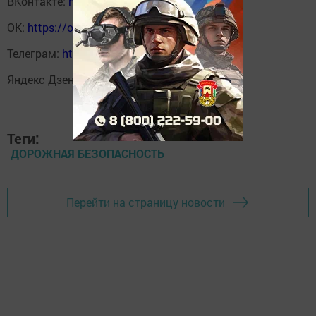
ВКонтакте:
https://vk.com/svetliput
ОК:
https://ok.ru/profile/590414664980
Телеграм:
https://t.me/yakti_ul
Яндекс Дзен:
https://dzen.ru/svetliput
Теги:
ДОРОЖНАЯ БЕЗОПАСНОСТЬ
Перейти на страницу новости