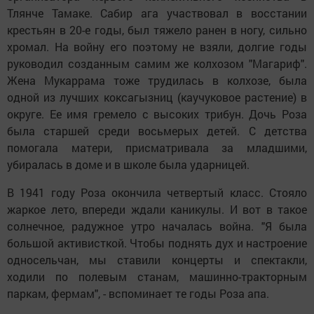
Тлянче Тамаке. Сабир ага участвовал в восстании
крестьян в 20-е годы, был тяжело ранен в ногу, сильно
хромал. На войну его поэтому не взяли, долгие годы
руководил созданным самим же колхозом "Магариф".
Жена Мукаррама тоже трудилась в колхозе, была
одной из лучших коксагызниц (каучуковое растение) в
округе. Ее имя гремело с высоких трибун. Дочь Роза
была старшей среди восьмерых детей. С детства
помогала матери, присматривала за младшими,
убиралась в доме и в школе была ударницей.
В 1941 году Роза окончила четвертый класс. Стояло
жаркое лето, впереди ждали каникулы. И вот в такое
солнечное, радужное утро началась война. "Я была
большой активисткой. Чтобы поднять дух и настроение
односельчан, мы ставили концерты и спектакли,
ходили по полевым станам, машинно-тракторным
паркам, фермам", - вспоминает те годы Роза апа.