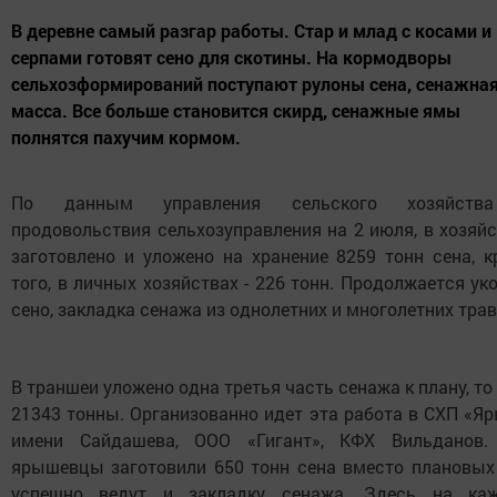
В деревне самый разгар работы. Стар и млад с косами и
серпами готовят сено для скотины. На кормодворы
сельхозформирований поступают рулоны сена, сенажна
масса. Все больше становится скирд, сенажные ямы
полнятся пахучим кормом.
По данным управления сельского хозяйст
продовольствия сельхозуправления на 2 июля, в хозяй
заготовлено и уложено на хранение 8259 тонн сена, к
того, в личных хозяйствах - 226 тонн. Продолжается ук
сено, закладка сенажа из однолетних и многолетних трав
В траншеи уложено одна третья часть сенажа к плану, то
21343 тонны. Организованно идет эта работа в СХП «Я
имени Сайдашева, ООО «Гигант», КФХ Вильданов. 
ярышевцы заготовили 650 тонн сена вместо плановых 
успешно ведут и закладку сенажа. Здесь на ка