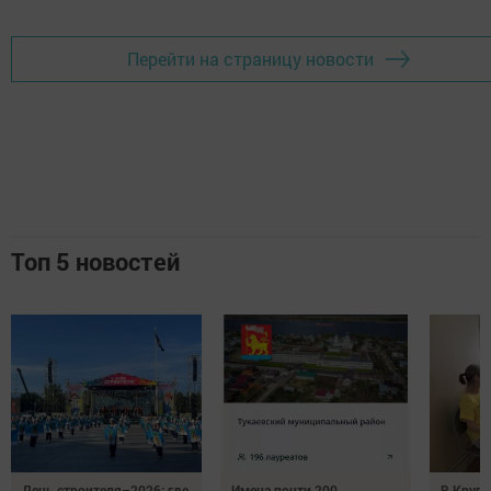
Перейти на страницу новости
Топ 5 новостей
День строителя–2026: где
Имена почти 200
В Круг