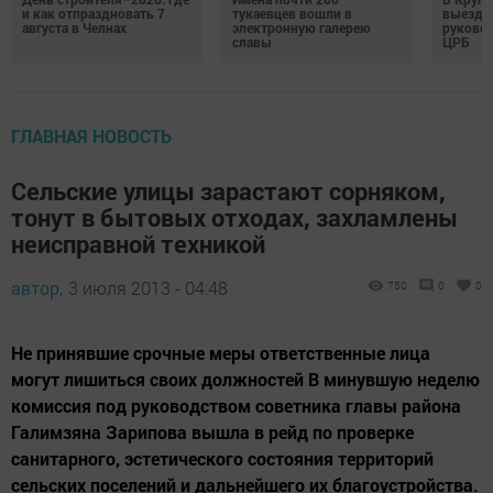
и как отпраздновать 7
тукаевцев вошли в
выездн
августа в Челнах
электронную галерею
руковод
славы
ЦРБ
ГЛАВНАЯ НОВОСТЬ
Сельские улицы зарастают сорняком,
тонут в бытовых отходах, захламлены
неисправной техникой
автор,
3 июля 2013 - 04:48
750
0
0
Не принявшие срочные меры ответственные лица
могут лишиться своих должностей В минувшую неделю
комиссия под руководством советника главы района
Галимзяна Зарипова вышла в рейд по проверке
санитарного, эстетического состояния территорий
сельских поселений и дальнейшего их благоустройства.