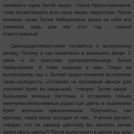
покойного мужа Затии ханум - Глюса Нурлыгаяновича,
тоже посвятившего всю свою жизнь педагогике. После
кончины мужа Затия Набиулловна взяла на себя его
учеников, ведь для них этот год - самый
ответственный.
… Одиннадцатиклассники готовятся к выпускному
вечеру. Потому и так оживленно в школьном дворе. С
ними и их классная руководительница Затия
Набиулловна. Я тоже подхожу к ним. Глядя на
выпускников, мы с Затией ханум поневоле вспомнили
свою молодость. «Готовили на последний звонок для
учителей букет из ландышей, - говорит Затия ханум. -
Вырывали зеленые листочки, и оставляла только
жемчужно-белоснежные душистые цветы и окаймляли
букет желтыми кувшинчиками. Получалось так
красиво, такой запах исходил от них... Учителя ругают,
говорят, что по одному цветочку бы хватило, зачем
зазря рвать цветы?! После выпускного в школе мы шли