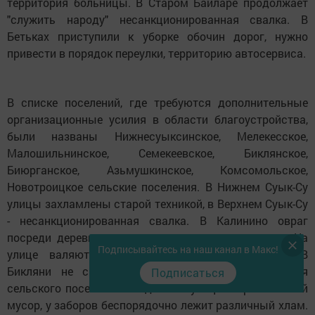
территория больницы. В Старом Байларе продолжает
"служить народу" несанкционированная свалка. В
Бетьках приступили к уборке обочин дорог, нужно
привести в порядок переулки, территорию автосервиса.
В списке поселений, где требуются дополнительные
организационные усилия в области благоустройства,
были названы Нижнесуыксинское, Мелекесское,
Малошильнинское, Семекеевское, Биклянское,
Биюрганское, Азьмушкинское, Комсомольское,
Новотроицкое сельские поселения. В Нижнем Суык-Су
улицы захламлены старой техникой, в Верхнем Суык-Су
- несанкционированная свалка. В Калинино овраг
посреди деревни завален строительным мусором. На
Подписывайтесь на наш канал в Макс!
улице валяются металлолом, пустые бутылки. В
Бикляни не скошены сорняки даже возле здания
Подписаться
сельского поселения. И здесь на улицах строительный
мусор, у заборов беспорядочно лежит различный хлам.