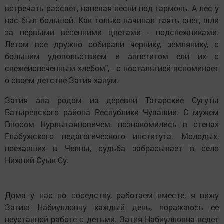
встречать рассвет, напевая песни под гармонь. А лес у
нас был большой. Как только начинал таять снег, шли
за первыми весенними цветами - подснежниками.
Летом все дружно собирали чернику, землянику, с
большим удовольствием и аппетитом ели их с
свежеиспеченным хлебом", - с ностальгией вспоминает
о своем детстве Затия ханум.
Затия апа родом из деревни Татарские Сугуты
Батыревского района Республики Чувашии. С мужем
Глюсом Нурлыгаяновичем, познакомились в стенах
Елабужского педагогического института. Молодых,
поехавших в Челны, судьба забрасывает в село
Нижний Суык-Су.
Дома у нас по соседству, работаем вместе, я вижу
Затию Набиулловну каждый день, поражаюсь ее
неустанной работе с детьми. Затия Набиулловна ведет