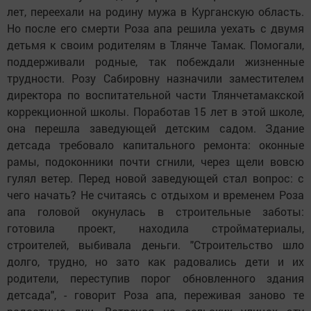
лет, переехали на родину мужа в Курганскую область.
Но после его смерти Роза апа решила уехать с двумя
детьмя к своим родителям в Тлянче Тамак. Помогали,
поддерживали родные, так побеждали жизненные
трудности. Розу Сабировну назначили заместителем
директора по воспитательной части Тлянчетамакской
коррекционной школы. Поработав 15 лет в этой школе,
она перешла заведующей детским садом. Здание
детсада требовало капитального ремонта: оконные
рамы, подоконники почти сгнили, через щели вовсю
гулял ветер. Перед новой заведующей стал вопрос: с
чего начать? Не считаясь с отдыхом и временем Роза
апа головой окунулась в строительные заботы:
готовила проект, находила стройматериалы,
строителей, выбивала деньги. "Строительство шло
долго, трудно, но зато как радовались дети и их
родители, переступив порог обновленного здания
детсада", - говорит Роза апа, переживая заново те