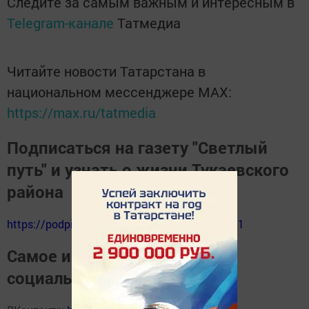
Следите за самым важным и интересным в
Telegram-канале
Татмедиа
Читайте новости Татарстана в
национальном мессенджере MАХ:
https://max.ru/tatmedia
Подписаться на газету "Светлый
путь" и узнать о жизни Тукаевского
района
https://podpiska.pochta.ru/press/%D0%9F9511
Самое интересное в наших
социальных сетях