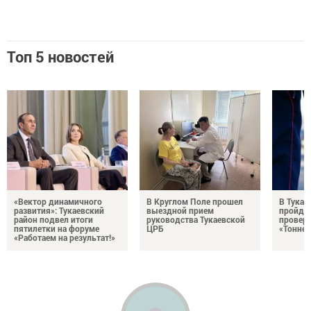
Топ 5 новостей
«Вектор динамичного
В Круглом Поле прошел
В Тукае
развития»: Тукаевский
выездной прием
пройдет
район подвел итоги
руководства Тукаевской
проверк
пятилетки на форуме
ЦРБ
«Тоннел
«Работаем на результат!»