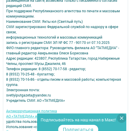
размещенной на сайте, возможна только с письменного согласия
редакций СМИ.
При поддержке Республиканского агентства по печати и массовым
коммуникациям.
Наименование СМИ: Якты юл (Светлый путь)
СМИ зарегистрировано Федеральной службой по надзору в сфере
связи,
информационных технологий и массовых коммуникаций
запись о регистрации СМИ ЭЛ № ФС 77 - 90170 от 07.10.2025
ФИО главного редактора: Руководитель филиала АО "ТАТМЕДИА" -
главный редактор Аверьянова Олеся Борисовна
Адрес редакции: 423807, Республика Татарстан, город Набережные
Челны, проспект Мусы Джалиля, 46
Телефон редакции: 8 (8552) 70-17-58 - редактор;
8 (8552) 70-25-48 - бухгалтер;
8 (8552) 70-16-86 - отделы писем и массовой работы; компьютерная
группа.
Электронная почта:
svetlyiputgazeta@yandex.ru
Учредитель СМИ: АО «ТАТМЕДИА»
Антикоррупционная политика
АО «ТАТМЕДИА» использует «cookie»
для персонализации сервисов и
Подписывайтесь на наш канал в Макс!
удобства пользователей сайтом.
Использование «cookie» можно отменить в настройках браузера.
Подписаться