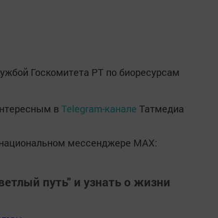
лужбой Госкомитета РТ по биоресурсам
интересным в
Telegram-канале
Татмедиа
в национальном мессенджере MАХ:
ветлый путь" и узнать о жизни