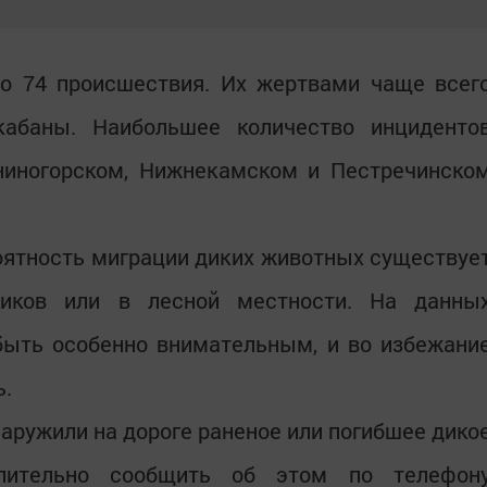
но 74 происшествия. Их жертвами чаще всег
кабаны. Наибольшее количество инциденто
ниногорском, Нижнекамском и Пестречинско
оятность миграции диких животных существуе
зников или в лесной местности. На данны
быть особенно внимательным, и во избежани
ь.
наружили на дороге раненое или погибшее дико
длительно сообщить об этом по телефон