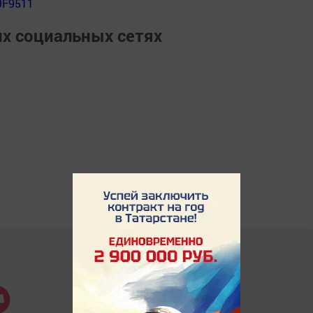
9F9511
их социальных сетях