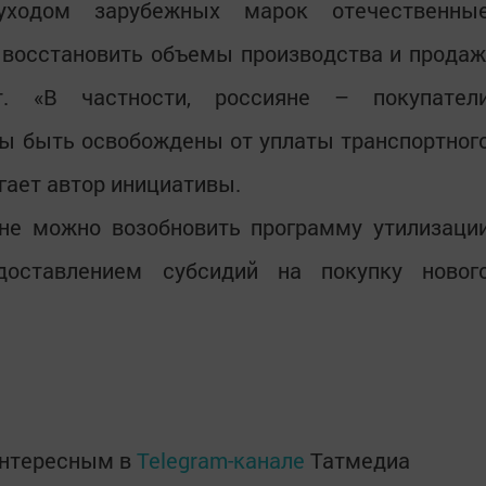
уходом зарубежных марок отечественны
 восстановить объемы производства и продаж
. «В частности, россияне – покупател
ы быть освобождены от уплаты транспортног
агает автор инициативы.
ане можно возобновить программу утилизаци
доставлением субсидий на покупку новог
интересным в
Telegram-канале
Татмедиа