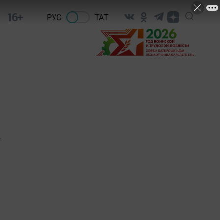
16+
РУС
ТАТ
0