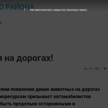
О РАЙОНА
6
Автоматическое закрытие баннера через
м
 на дорогах!
589
0
аями появления диких животных на дорогах
биоресурсам призывает автомобилистов
 быть предельно осторожными и