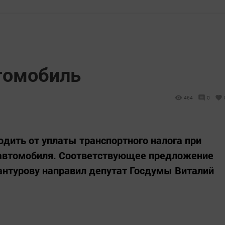
томобиль
464
0
одить от уплаты транспортного налога при
 автомобиля. Соответствующее предложение
антурову направил депутат Госдумы Виталий