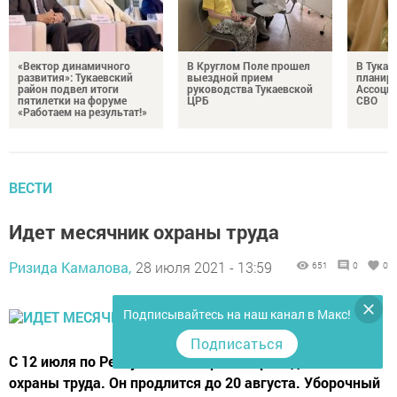
«Вектор динамичного
В Круглом Поле прошел
В Тукае
развития»: Тукаевский
выездной прием
планир
район подвел итоги
руководства Тукаевской
Ассоциа
пятилетки на форуме
ЦРБ
СВО
«Работаем на результат!»
ВЕСТИ
Идет месячник охраны труда
Ризида Камалова,
28 июля 2021 - 13:59
651
0
0
Подписывайтесь на наш канал в Макс!
Подписаться
С 12 июля по Республике Татарстан проходит месячник
охраны труда. Он продлится до 20 августа. Уборочный