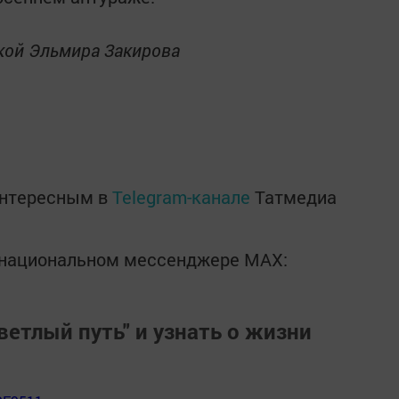
кой Эльмира Закирова
интересным в
Telegram-канале
Татмедиа
в национальном мессенджере MАХ:
ветлый путь" и узнать о жизни