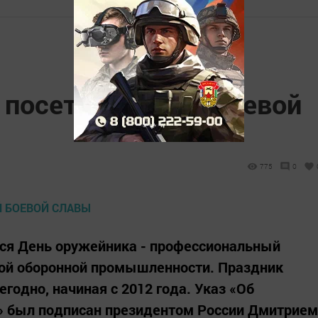
посетили музей боевой
775
0
тся День оружейника - профессиональный
кой оборонной промышленности. Праздник
годно, начиная с 2012 года. Указ «Об
» был подписан президентом России Дмитрием