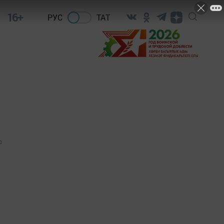
16+
РУС
ТАТ
0