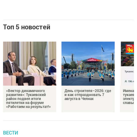
Топ 5 новостей
«Вектор динамичного
День строителя–2026: где
Имена п
развития»: Тукаевский
и как отпраздновать 7
тукаевц
район подвел итоги
августа в Челнах
электр
пятилетки на форуме
славы
«Работаем на результат!»
ВЕСТИ