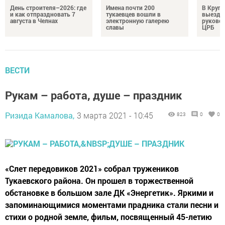
День строителя–2026: где
Имена почти 200
В Круг
и как отпраздновать 7
тукаевцев вошли в
выездн
августа в Челнах
электронную галерею
руковод
славы
ЦРБ
ВЕСТИ
Рукам – работа, душе – праздник
Ризида Камалова,
3 марта 2021 - 10:45
823
0
0
«Слет передовиков 2021» собрал тружеников
Тукаевского района. Он прошел в торжественной
обстановке в большом зале ДК «Энергетик». Яркими и
запоминающимися моментами прадника стали песни и
стихи о родной земле, фильм, посвященный 45-летию