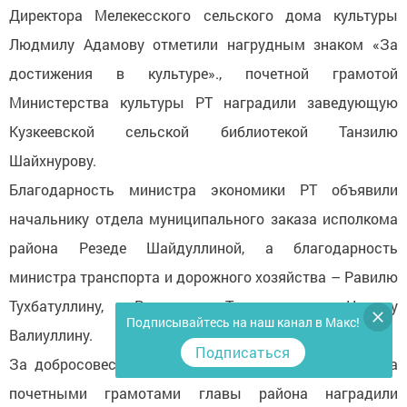
Директора Мелекесского сельского дома культуры
Людмилу Адамову отметили нагрудным знаком «За
достижения в культуре»., почетной грамотой
Министерства культуры РТ наградили заведующую
Кузкеевской сельской библиотекой Танзилю
Шайхнурову.
Благодарность министра экономики РТ объявили
начальнику отдела муниципального заказа исполкома
района Резеде Шайдуллиной, а благодарность
министра транспорта и дорожного хозяйства – Равилю
Тухбатуллину, Раушану Тимергалину, Назиму
Подписывайтесь на наш канал в Макс!
Валиуллину.
Подписаться
За добросовестный труд и вклад в развитие района
почетными грамотами главы района наградили