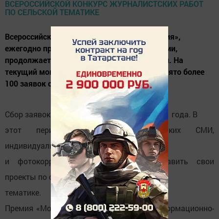
Всероссийский конкурс «Моя Земля – Россия»,
ежегодно проводимый Минсельхозом России,
продолжает принимать заявки соискателей. На
текущий момент к участию в конкурсе принято более
100 заявок от представителей СМИ.
Сбор заявок проводится до 31 октября 2021 года. В
этот период журналисты российских СМИ,
индивидуальные авторы, блогеры
и фотокорреспонденты смогут представить свои
проекты по сельской
тематике.
Премия «Моя Земля – Россия» – это информационно-