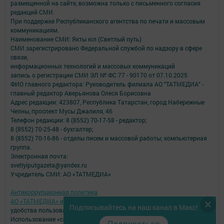
размещенной на сайте, возможна только с письменного согласия
редакций СМИ.
При поддержке Республиканского агентства по печати и массовым
коммуникациям.
Наименование СМИ: Якты юл (Светлый путь)
СМИ зарегистрировано Федеральной службой по надзору в сфере
связи,
информационных технологий и массовых коммуникаций
запись о регистрации СМИ ЭЛ № ФС 77 - 90170 от 07.10.2025
ФИО главного редактора: Руководитель филиала АО "ТАТМЕДИА" -
главный редактор Аверьянова Олеся Борисовна
Адрес редакции: 423807, Республика Татарстан, город Набережные
Челны, проспект Мусы Джалиля, 46
Телефон редакции: 8 (8552) 70-17-58 - редактор;
8 (8552) 70-25-48 - бухгалтер;
8 (8552) 70-16-86 - отделы писем и массовой работы; компьютерная
группа.
Электронная почта:
svetlyiputgazeta@yandex.ru
Учредитель СМИ: АО «ТАТМЕДИА»
Антикоррупционная политика
АО «ТАТМЕДИА» использует «cookie»
для персонализации сервисов и
Подписывайтесь на наш канал в Макс!
удобства пользователей сайтом.
Использование «cookie» можно отменить в настройках браузера.
Подписаться