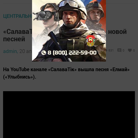
ЦЕНТРАЛЬНЫЕ НОВОСТИ
«СалаваТік»и встречают весну с новой
песней
admin,
20 апреля 2022 - 08:36
631
0
0
На YouTube канале «СалаваТік» вышла песня «Елмай»
(«Улыбнись»).