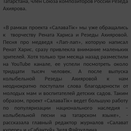
Татарстана, член Союза композиторов России Резеда
Ахиярова.
«В рамках проекта «СалаваТік» мы уже обращались
к творчеству Рената Хариса и Резеды Ахияровой.
Песня про медведя «Лап-лап», которую написал
Ренат Харис, сразу привлекла внимание маленьких
зрителей. Хотя только три месяца назад разместили
на
YouTube канале, ее успели посмотреть около
тридцати тысяч человек. А после выпуска
колыбе
льной Резеды Ахияровой к нам
неоднократно поступали слова благодарности от
молодых мам и воспитателей детских садов. Таким
образом, проект «СалаваТік» ведет большую работу
по популяризации национального наследия –
колыбельной песни на татарском языке», -
рассказала главный редактор журналов «Салават
купере» и «Сабантуй» Зиля Файзуллина.