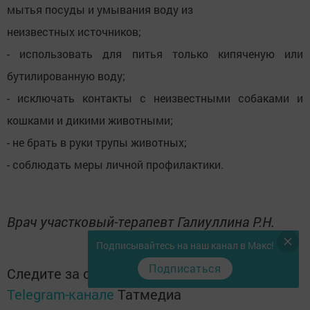
мытья посуды и умывания воду из
неизвестных источников;
- использовать для питья только кипяченую или
бутилированную воду;
- исключать контакты с неизвестными собаками и
кошками и дикими животными;
- не брать в руки трупы животных;
- соблюдать меры личной профилактики.
Врач участковый-терапевт Галиуллина Р.Н.
Подписывайтесь на наш канал в Макс!
Подписаться
Следите за самым важным и интересным в
Telegram-канале
Татмедиа