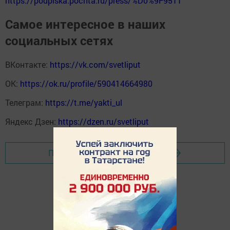
https://podpiska.pochta.ru/press/%D0%9F9511
Самое интересное в наших
социальных сетях
ВКонтакте:
https://vk.com/svetliput
ОК:
https://ok.ru/profile/590414664980
Телеграм:
https://t.me/yakti_ul
Яндекс Дзен:
https://dzen.ru/svetliput
Перейти на страницу новости