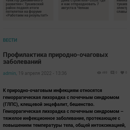
«Вектор динамичного
День строителя–2026: где
Имена п
развития»: Тукаевский
и как отпраздновать 7
тукаевц
район подвел итоги
августа в Челнах
электр
пятилетки на форуме
славы
«Работаем на результат!»
ВЕСТИ
Профилактика природно-очаговых
заболеваний
admin,
19 апреля 2022 - 13:36
493
0
0
К природно-очаговым инфекциям относятся
геморрагическая лихорадка с почечным синдромом
(ГЛПС), клещевой энцефалит, бешенство.
Геморрагическая лихорадка с почечным синдромом –
тяжелое инфекционное заболевание, протекающее с
повышением температуры тела, общей интоксикацией,