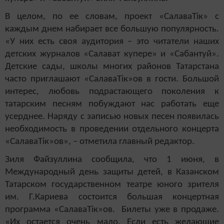
В целом, по ее словам, проект «СалаваТік» с
каждым днем набирает все большую популярность.
«У них есть своя аудитория – это читатели наших
детских журналов «Салават купере» и «Сабантуй».
Детские сады, школы многих районов Татарстана
часто приглашают «СалаваТік»ов в гости. Большой
интерес, любовь подрастающего поколения к
татарским песням побуждают нас работать еще
усерднее. Наряду с записью новых песен появилась
необходимость в проведении отдельного концерта
«СалаваТік»ов», – отметила главный редактор.
Зиля Файзуллина сообщила, что 1 июня, в
Международный день защиты детей, в Казанском
Татарском государственном театре юного зрителя
им. Г.Кариева состоится большая концертная
программа «СалаваТік»ов. Билеты уже в продаже.
«Их остается очень мало. Если есть желающие