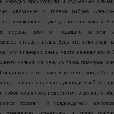
и нередко происходили и курьезные случаи
тие, связанное с главой района Алексо
его, к сожалению, уже давно нет в живых. Эт
 из первых ввел в традицию встречи 
хозов с глазу на глаз: будь это в поле или н
ка: эти планерки очень часто начинались в 
минуту нельзя. На одну из таких планерок мн
Я подъехала в тот самый момент, когда Алек
 одного из опоздавших руководителей. И над
с собой оказалось недостаточно денег, чтоб
аксист торопит. И председатели колхозов
ть очередную «комедию», и глава район