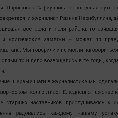
ия Шарифовна Сафиуллина, прошедшая путь о
секретаря, и журналист Разина Насибуллина, з
здившая все села и поля района, готовивша
и и критические заметки – может по прав
иды апа. Мы говорили и не могли наговориться
лями то и дело возврщались в те годы, когд
ги.
ение. Первые шаги в журналистике мы сделал
ворческом коллективе. Ежедневно, ежечасн
ие старших наставников, прислушиваясь к и
енне радовались каждому нашему успеху