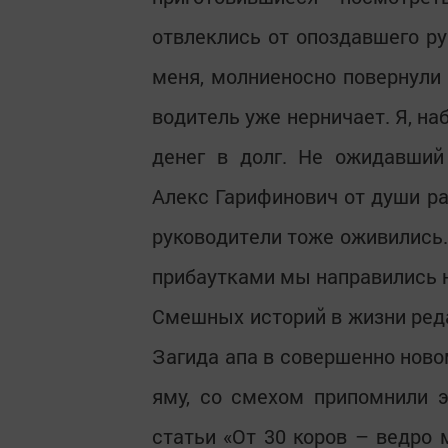
отвлеклись от опоздавшего ру
меня, молниеносно повернули 
водитель уже нерничает. Я, н
денег в долг. Не ожидавший
Алекс Гарифинович от души р
руководители тоже оживились.
прибаутками мы направились н
Смешных историй в жизни реда
Загида апа в совершенно ново
яму, со смехом припомнили э
статьи «От 30 коров – ведро 