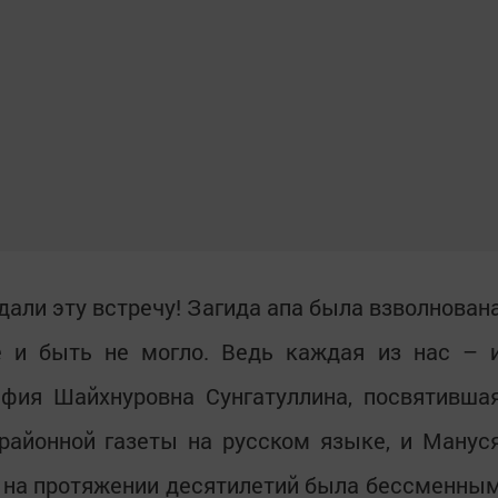
али эту встречу! Загида апа была взволнован
 и быть не могло. Ведь каждая из нас – 
ьфия Шайхнуровна Сунгатуллина, посвятивша
районной газеты на русском языке, и Манус
я на протяжении десятилетий была бессменны