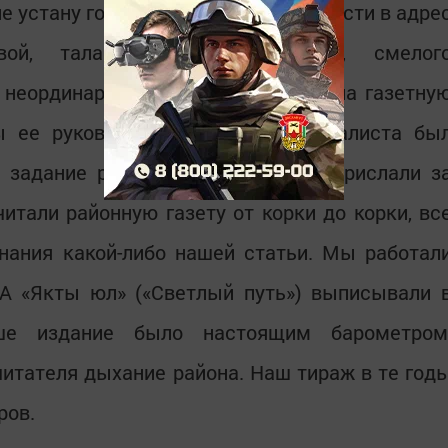
не устану говорить слова благодарности в адре
й, талантливого организатора, смелог
 неординарной личности, я полюбила газетну
ы ее руководства авторитет журналиста бы
 задание руководители хозяйств прислали з
итали районную газету от корки до корки, вс
нания какой-либо нашей статьи. Мы работал
 А «Якты юл» («Светлый путь») выписывали 
ше издание было настоящим барометром
итателя дыхание района. Наш тираж в те год
ров.