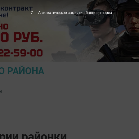
6
Автоматическое закрытие баннера через
О РАЙОНА
м
ории районки…