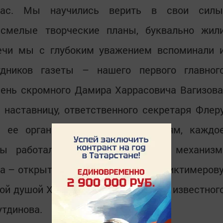
нас. Мы научились верить в свои силы
смелые творческие планы, буквально жил
речи мы с глубоким уважением вспоминали 
дников газеты – нашего первого главног
чень скромного Дамира Харрасовича Вагизова
наставницу, ответственного секретаря Флер
я ее организаторским способностям, каждо
ты работало четко, как часовой механизм
а – открытую и озорную Хаву апа Биктимерову
ой душой Ханифа абый Хуснуллина, известног
утдинова.