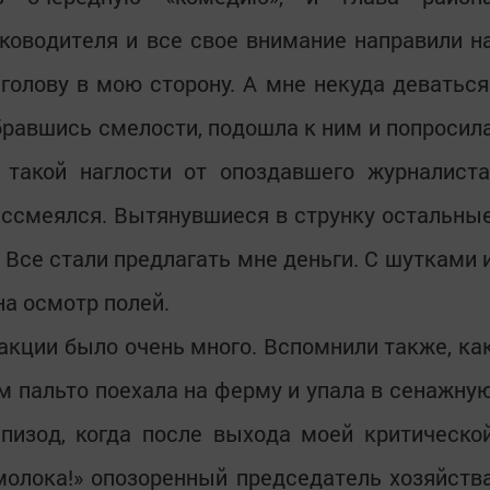
ководителя и все свое внимание направили н
голову в мою сторону. А мне некуда деваться
абравшись смелости, подошла к ним и попросил
 такой наглости от опоздавшего журналиста
ассмеялся. Вытянувшиеся в струнку остальны
 Все стали предлагать мне деньги. С шутками 
а осмотр полей.
кции было очень много. Вспомнили также, ка
м пальто поехала на ферму и упала в сенажну
пизод, когда после выхода моей критическо
молока!» опозоренный председатель хозяйств