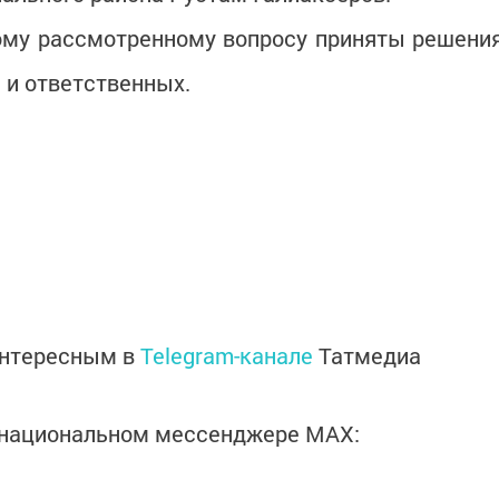
ому рассмотренному вопросу приняты решени
 и ответственных.
интересным в
Telegram-канале
Татмедиа
в национальном мессенджере MАХ: