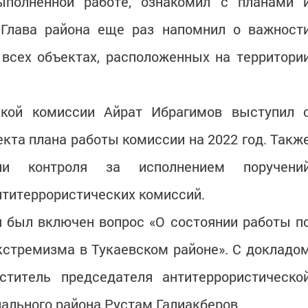
полненной работе, ознакомил с планами 
 Глава района еще раз напомнил о важност
 всех объектах, расположенных на территори
ской комиссии Айрат Ибрагимов выступил 
кта плана работы комиссии на 2022 год. Такж
ии контроля за исполнением поручени
нтитеррористических комиссий.
я был включен вопрос «О состоянии работы п
кстремизма в Тукаевском районе». С докладо
титель председателя антитеррористическо
ального района Рустам Галиакберов.