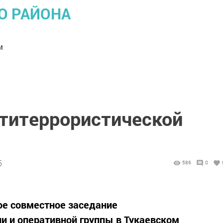
О РАЙОНА
м
нтитеррористической
5
586
0
е совместное заседание
и и оперативной группы в Тукаевском