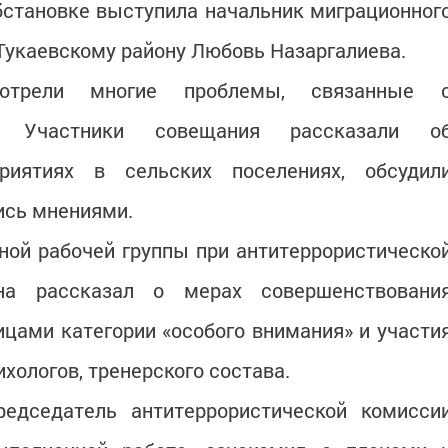
бстановке выступила начальник миграционног
Тукаевскому району Любовь Назаргалиева.
отрели многие проблемы, связанные 
й. Участники совещания рассказали о
приятиях в сельских поселениях, обсудил
ись мнениями.
ой рабочей группы при антитеррористическо
она рассказал о мерах совершенствовани
цами категории «особого внимания» и участи
хологов, тренерского состава.
председатель антитеррористической комисси