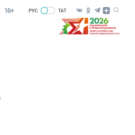
16+
РУС
ТАТ
0