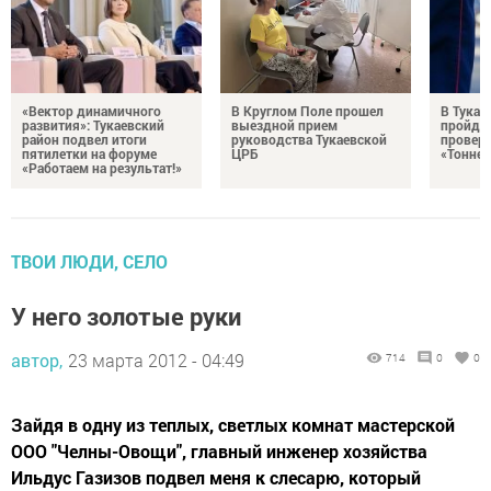
«Вектор динамичного
В Круглом Поле прошел
В Тукае
развития»: Тукаевский
выездной прием
пройдет
район подвел итоги
руководства Тукаевской
проверк
пятилетки на форуме
ЦРБ
«Тоннел
«Работаем на результат!»
ТВОИ ЛЮДИ, СЕЛО
У него золотые руки
автор,
23 марта 2012 - 04:49
714
0
0
Зайдя в одну из теплых, светлых комнат мастерской
ООО "Челны-Овощи", главный инженер хозяйства
Ильдус Газизов подвел меня к слесарю, который