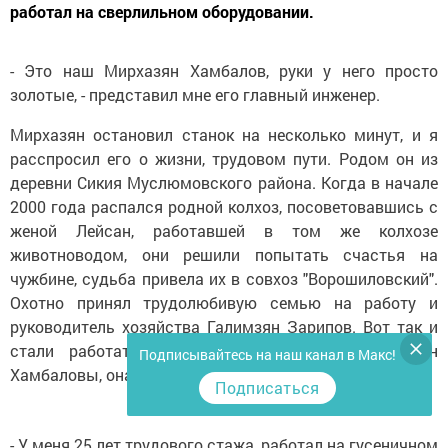
работал на сверлильном оборудовании.
- Это наш Мирхазян Хамбалов, руки у него просто
золотые, - представил мне его главный инженер.
Мирхазян остановил станок на несколько минут, и я
расспросил его о жизни, трудовом пути. Родом он из
деревни Сикия Муслюмовского района. Когда в начале
2000 года распался родной колхоз, посоветовавшись с
женой Лейсан, работавшей в том же колхозе
животноводом, они решили попытать счастья на
чужбине, судьба привела их в совхоз "Ворошиловский".
Охотно принял трудолюбивую семью на работу и
руководитель хозяйства Галимзян Зарипов. Вот так и
стали работать в хозяйстве Лейсан и Мирхазян
Подписывайтесь на наш канал в Макс!
Хамбаловы, она - дояркой, он - механизатором.
Подписаться
- У меня 25 лет трудового стажа, работал на гусеничном