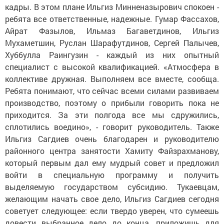
кадры. В этом плане Ильгиз Минненазырович спокоен -
ребята все ответственные, надежные. Гумар Фассахов,
Айрат Фазылов, Ильмаз Багаветдинов, Ильгиз
Мухаметшин, Руслан Шарафутдинов, Сергей Палычев,
Хуббулла Раингузин - каждый из них опытный
специалист с высокой квалификацией. «Атмосфера в
коллективе дружная. Выполняем все вместе, сообща.
Ребята понимают, что сейчас всеми силами развиваем
производство, поэтому о прибыли говорить пока не
приходится. За эти полгода все мы сдружились,
сплотились воедино», - говорит руководитель. Также
Ильгиз Сагдиев очень благодарен и руководителю
районного центра занятости Хамиту Файзрахманову,
который первым дал ему мудрый совет и предложил
войти в специальную программу и получить
выделяемую государством субсидию. Тукаевцам,
желающим начать свое дело, Ильгиз Сагдиев сегодня
советует следующее: если твердо уверен, что сумеешь
довести выбранное дело до конца, приложишь для