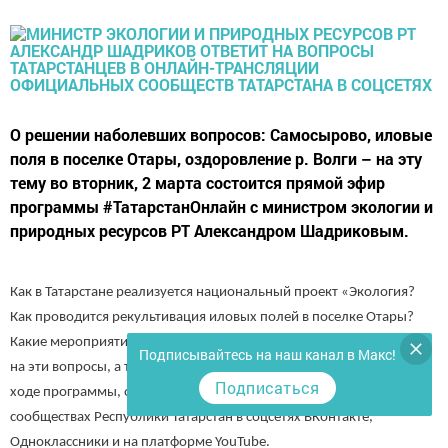
О решении наболевших вопросов: Самосырово, иловые
поля в поселке Отары, оздоровление р. Волги – на эту
тему во вторник, 2 марта состоится прямой эфир
программы #ТатарстанОнлайн с министром экологии и
природных ресурсов РТ Александром Шадриковым.
Как в Татарстане реализуется национальный проект «Экология?
Как проводится рекультивация иловых полей в поселке Отары?
Какие мероприятия направлены на оздоровление Волги? Ответы
Подписывайтесь на наш канал в Макс!
на эти вопросы, а также вопросы от пользователей министр даст в
Подписаться
ходе программы, она начнётся в 13:30 в официальных
сообществах Республики Татарстан в соцсетях ВКонтакте,
Одноклассники и на платформе YouTube.