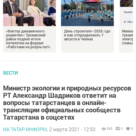
«Вектор динамичного
День строителя–2026: где
Имена п
развития»: Тукаевский
и как отпраздновать 7
тукаевц
район подвел итоги
августа в Челнах
электр
пятилетки на форуме
славы
«Работаем на результат!»
ВЕСТИ
Министр экологии и природных ресурсов
РТ Александр Шадриков ответит на
вопросы татарстанцев в онлайн-
трансляции официальных сообществ
Татарстана в соцсетях
ИА ТАТАР-ИНФОРМ,
2 марта 2021 - 12:50
530
0
0