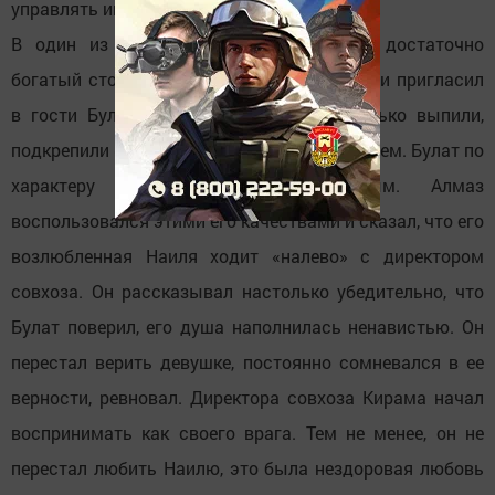
управлять им.
В один из выходных дней он накрыл достаточно
богатый стол, подготовил много алкоголя и пригласил
в гости Булата. В тот день они хорошенько выпили,
подкрепили «дружбу» мужским рукопожатием. Булат по
характеру был мягким, доверчивым. Алмаз
воспользовался этими его качествами и сказал, что его
возлюбленная Наиля ходит «налево» с директором
совхоза. Он рассказывал настолько убедительно, что
Булат поверил, его душа наполнилась ненавистью. Он
перестал верить девушке, постоянно сомневался в ее
верности, ревновал. Директора совхоза Кирама начал
воспринимать как своего врага. Тем не менее, он не
перестал любить Наилю, это была нездоровая любовь