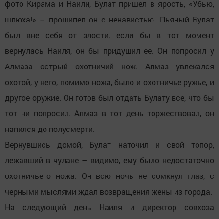
фото Кирама и Наили, Булат пришел в ярость, «Убью,
шлюха!» – прошипел он с ненавистью. Пьяный Булат
был вне себя от злости, если бы в тот момент
вернулась Наиля, он бы придушил ее. Он попросил у
Алмаза острый охотничий нож. Алмаз увлекался
охотой, у него, помимо ножа, было и охотничье ружье, и
другое оружие. Он готов был отдать Булату все, что бы
тот ни попросил. Алмаз в тот день торжествовал, он
напился до полусмерти.
Вернувшись домой, Булат наточил и свой топор,
лежавший в чулане – видимо, ему было недостаточно
охотничьего ножа. Он всю ночь не сомкнул глаз, с
черными мыслями ждал возвращения жены из города.
На следующий день Наиля и директор совхоза