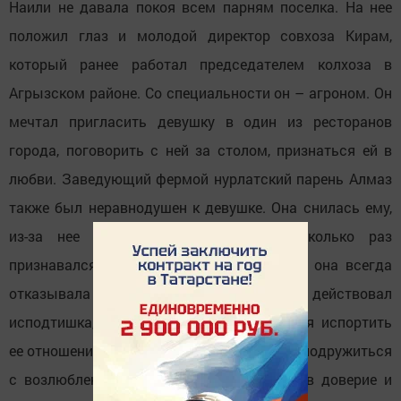
Наили не давала покоя всем парням поселка. На нее
положил глаз и молодой директор совхоза Кирам,
который ранее работал председателем колхоза в
Агрызском районе. Со специальности он – агроном. Он
мечтал пригласить девушку в один из ресторанов
города, поговорить с ней за столом, признаться ей в
любви. Заведующий фермой нурлатский парень Алмаз
также был неравнодушен к девушке. Она снилась ему,
из-за нее он потерял покой. Он несколько раз
признавался ей в своих чувствах, однако она всегда
отказывала ему. Алмаз ревновал Наилю, действовал
исподтишка, всякими способами старался испортить
ее отношения с Булатом. В итоге он решил подружиться
с возлюбленным девушки, войти к нему в доверие и