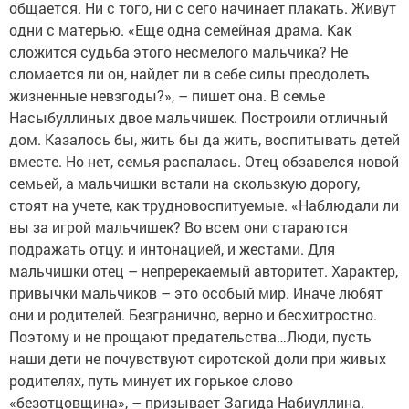
общается. Ни с того, ни с сего начинает плакать. Живут
одни с матерью. «Еще одна семейная драма. Как
сложится судьба этого несмелого мальчика? Не
сломается ли он, найдет ли в себе силы преодолеть
жизненные невзгоды?», – пишет она. В семье
Насыбуллиных двое мальчишек. Построили отличный
дом. Казалось бы, жить бы да жить, воспитывать детей
вместе. Но нет, семья распалась. Отец обзавелся новой
семьей, а мальчишки встали на скользкую дорогу,
стоят на учете, как трудновоспитуемые. «Наблюдали ли
вы за игрой мальчишек? Во всем они стараются
подражать отцу: и интонацией, и жестами. Для
мальчишки отец – непререкаемый авторитет. Характер,
привычки мальчиков – это особый мир. Иначе любят
они и родителей. Безгранично, верно и бесхитростно.
Поэтому и не прощают предательства…Люди, пусть
наши дети не почувствуют сиротской доли при живых
родителях, путь минует их горькое слово
«безотцовщина», – призывает Загида Набиуллина.