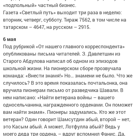
«подпольный» частный бизнес.
Газета «Светлый путь» выходит три раза в неделю:
вторник, четверг, субботу. Тираж 7562, в том числе на
татарском – 4647, на русском – 2915.
6 мая
Под рубрикой «От нашего главного корреспондента»
опубликованы письма читателей. З. Давлетшин из
Старого Абдулова написал об одном из эпизодов
школьной жизни. На пионерском сборе прозвучала
команда: «Внести знамя!» Но… знамени не было. Что же
случилось? В это время показалась почтальонка, она
вручила пионерам письмо от разведчика Шавали. В
нем написано: «Найти ветерана войны – вашего
односельчанина, награжденного орденами. Он поможет
вам найти знамя». Пионеры задумались. Кто же этот
ветеран? Один говорит Шамсутдин абый, второй – нет,
это Касым абый. А может, Лотфулла абый? Ведь у
моего деда три ордена, – вдруг вспомнил Фанис. Да,