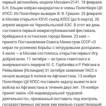
первый автомобиль модели Москвич-2141. 18 февраля
Б.Н. Ельцин избран кандидатом в члены Политбюро ЦК
КПСС. Из Политбюро выведен В. В. Гришин. 25 февраля
в Москве открылся XXVII съезд КПСС (до 6 марта). 26
апреля авария на Чернобыльской АЭС. В этот же день
состоялся первый межреспубликанский фестиваль
брейкданса в эстонском городе Винни. 23 мая —
принято Постановление Совета Министров СССР «О
мерах по усилению борьбы с нетрудовыми доходами».
5 июля — в Москве состоялось открытие первых Игр
доброй воли. 11 октября — встреча советского и
американского лидеров М. С. Горбачёва и Р. Рейгана в
Рейкьявике (Исландия) 31 октября заявление ТАСС о
начале вывода 6 полков из Афганистана. 13 ноября
Политбюро ЦК КПСС поставило задачу вывести все
войска из Афганистана в течение двух лет. 19 ноября
принят закон «Об индивидуальной трудовой
деятельности», призванный поставить под контроль
государственных органов уже реально существующий