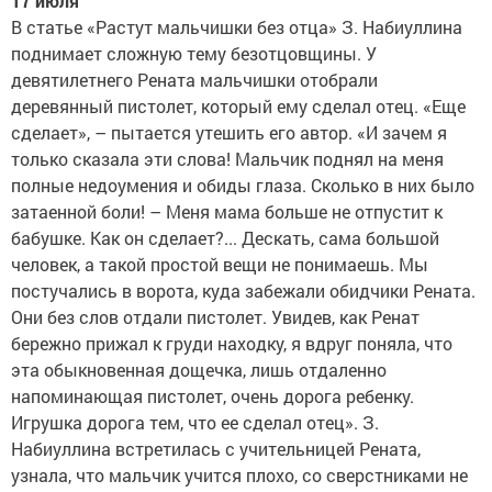
17 июля
В статье «Растут мальчишки без отца» З. Набиуллина
поднимает сложную тему безотцовщины. У
девятилетнего Рената мальчишки отобрали
деревянный пистолет, который ему сделал отец. «Еще
сделает», – пытается утешить его автор. «И зачем я
только сказала эти слова! Мальчик поднял на меня
полные недоумения и обиды глаза. Сколько в них было
затаенной боли! – Меня мама больше не отпустит к
бабушке. Как он сделает?... Дескать, сама большой
человек, а такой простой вещи не понимаешь. Мы
постучались в ворота, куда забежали обидчики Рената.
Они без слов отдали пистолет. Увидев, как Ренат
бережно прижал к груди находку, я вдруг поняла, что
эта обыкновенная дощечка, лишь отдаленно
напоминающая пистолет, очень дорога ребенку.
Игрушка дорога тем, что ее сделал отец». З.
Набиуллина встретилась с учительницей Рената,
узнала, что мальчик учится плохо, со сверстниками не