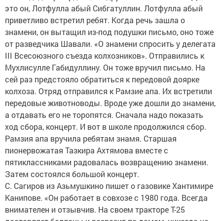
это он, Лотфулла абый Сибгатуллин. Лотфулла абый
приветливо встретил ребят. Когда речь зашла о
знамени, он вытащил из-под подушки письмо, оно тоже
от разведчика Шавали. «О знамени спросить у делегата
III Всесоюзного съезда колхозников». Отправились к
Мухлисулле Габидуллину. Он тоже вручил письмо. На
сей раз предстояло обратиться к передовой доярке
колхоза. Отряд отправился к Рамзие апа. Их встретили
передовые животноводы. Вроде уже дошли до знамени,
а отдавать его не торопятся. Сначала надо показать
ход сбора, концерт. И вот в школе продолжился сбор.
Рамзия апа вручила ребятам знамя. Старшая
пионервожатая Тазкира Ахтямова вместе с
пятиклассниками радовалась возвращению знамени.
Затем состоялся большой концерт.
С. Сагиров из Азьмушкино пишет о газовике Хантимире
Канипове. «Он работает в совхозе с 1980 года. Всегда
внимателен и отзывчив. На своем тракторе Т-25