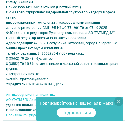
коммуникациям.
Наименование СМИ: Якты юл (Светлый путь)
СМИ зарегистрировано Федеральной службой по надзору в сфере
связи,
информационных технологий и массовых коммуникаций
запись о регистрации СМИ ЭЛ № ФС 77 - 90170 от 07.10.2025
ФИО главного редактора: Руководитель филиала АО "ТАТМЕДИА" -
главный редактор Аверьянова Олеся Борисовна
Адрес редакции: 423807, Республика Татарстан, город Набережные
Челны, проспект Мусы Джалиля, 46
Телефон редакции: 8 (8552) 70-17-58 - редактор;
8 (8552) 70-25-48 - бухгалтер;
8 (8552) 70-16-86 - отделы писем и массовой работы; компьютерная
группа.
Электронная почта:
svetlyiputgazeta@yandex.ru
Учредитель СМИ: АО «ТАТМЕДИА»
Антикоррупционная политика
АО «ТАТМЕДИА» использует «cookie»
для персонализации сервисов и
Подписывайтесь на наш канал в Макс!
удобства пользователей сайтом.
Использование «cookie» можно отменить в настройках браузера.
Подписаться
Политика конфиденциальности