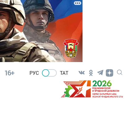
16+
РУС
ТАТ