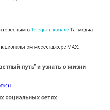
интересным в
Telegram-канале
Татмедиа
в национальном мессенджере MАХ:
ветлый путь" и узнать о жизни
9F9511
их социальных сетях