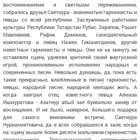
воспоминаниями и светлыми переживаниями,
собрались друзья Саетнура - знаменитые гармонисты и
певцы со всей республики. Заслуженные работники
культуры Республики Татарстан Рубис Зарипов, Рашит
Мавлявиев, Рафик Даминов, самодеятельный
композитор и певец Назим Гимазетдинов, другие
известные гармонисты и певцы. Они ни на минуту не
оставляли сцену, удивляя зрителей своей виртуозной
игрой, проникновенным исполнением народных и
современных песен. Невольно думаешь, да, пока есть
такие прекрасные, влюбленные в песню гармонисты,
певцы, народной песне, народной мелодии жить. А
когда заиграл отец известного певца Алмаза
Ишмуратова - Азатнур абый зал буквально замер от
восхищения. И не было, наверное, большего подарка
для самого виновника встречи, Саетнура
Нуриахметовича, да и всех собравшихся в зале, когда
на сцену вышли более десяти мальчиков-гармонистов,
воспитанников Тлянчетамакской коррекционной