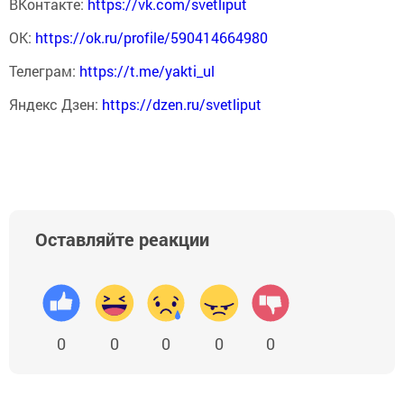
ВКонтакте:
https://vk.com/svetliput
ОК:
https://ok.ru/profile/590414664980
Телеграм:
https://t.me/yakti_ul
Яндекс Дзен:
https://dzen.ru/svetliput
Оставляйте реакции
0
0
0
0
0