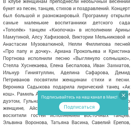
В клубе женщинам преподнесли необычный весенний
букет из песен, танцев, стихов и поздравлений. Концерт
был большой и разножанровый. Программу открыли
самые маленькие воспитанники детского сада
«Тополёк» танцем «Кнопочка» в исполнении Арины
Мамутиной, Алсу Хафизовой, Виктории Мельниковой и
Анастасии Музоваткиной, Нелли Филлипова песней
«Про папу и дочку». Ариана Прокопьева и Кристина
Портнова исполнили песню «Выглянуло солнышко»,
Стелла Хуснекаева, Елена Беспалова, Иван Захматов,
Ильнур Гиниятуллин, Аделина Сафарова, Демид
Петриванов посвятили женщинам стихи и песни.
Вероника Садыкова подарила лирический танец «Ак
кош». Рамиль Абдрахманов и Лейсан Марданова спели
Подписывайтесь на наш канал в Макс!
дуэтом, Гульнар Петриванова рассказала монолог о
Подписаться
женщине, Айсылу Давлетова и Регина Салахова
восхитили гостей исполнением восточных танцев.
Эльвина Воронова, Татьяна Васина, Савелий Ерепов,
Константин Титов, Айгуль Хабибуллина пели о мамах,