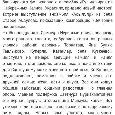
башкирского фольклорного ансамбля «Гульназира» из
Набережных Челнов. Украсило, придало новый настрой
встрече выступление ансамбля «Асылъяр» из села
Старое Абдулово, показавших композицию «Вечерние
посиделки».
Чтобы поздравить Саетнура Нуриахметовича, человека
многогранного таланта, собрались гости из разных
уголков района: деревень Торнаташ, Яна Буляк,
Тавлыково, Куперли, Казаклар, села Кузкеево…
Выступая на вечере, ведущие Рамиля и Раиля
отметили, что ансамбли, сцена, школа поистине стали
для Саетнура Нуриахметовича второй семьей. Во всем
поддерживают, помогают в работе и члены его
дружной семьи: жена, дети и внуки. Все они живут
общими заботами, общими радостями. Но главная
опора, главная поддержка Саетнура Нуриахметовича
его верная супруга и соратница Манзума ханум. Вот
уже много лет они шагают и по жизни, и по творческому
пути рядом. Новых вам успехов, много-много