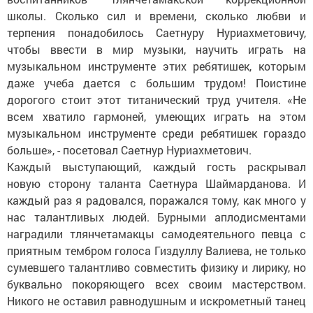
школы. Сколько сил и времени, сколько любви и
терпения понадобилось Саетнуру Нуриахметовичу,
чтобы ввести в мир музыки, научить играть на
музыкальном инструменте этих ребятишек, которым
даже учеба дается с большим трудом! Поистине
дорогого стоит этот титанический труд учителя. «Не
всем хватило гармоней, умеющих играть на этом
музыкальном инструменте среди ребятишек гораздо
больше», - посетовал Саетнур Нуриахметович.
Каждый выступающий, каждый гость раскрывал
новую сторону таланта Саетнура Шаймарданова. И
каждый раз я радовался, поражался тому, как много у
нас талантливых людей. Бурными аплодисментами
наградили тлянчетамакцы самодеятельного певца с
приятным тембром голоса Гиздуллу Валиева, не только
сумевшего талантливо совместить физику и лирику, но
буквально покоряющего всех своим мастерством.
Никого не оставил равнодушным и искрометный танец