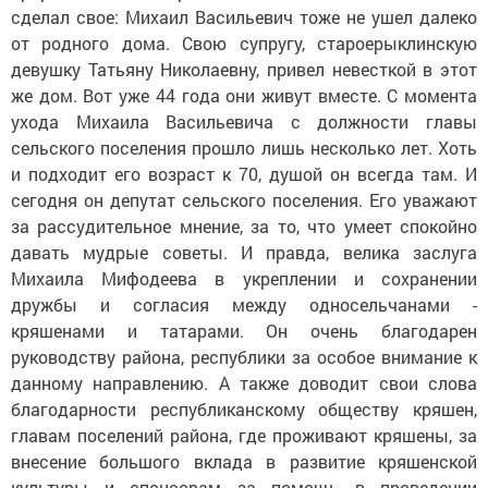
сделал свое: Михаил Васильевич тоже не ушел далеко
от родного дома. Свою супругу, староерыклинскую
девушку Татьяну Николаевну, привел невесткой в этот
же дом. Вот уже 44 года они живут вместе. С момента
ухода Михаила Васильевича с должности главы
сельского поселения прошло лишь несколько лет. Хоть
и подходит его возраст к 70, душой он всегда там. И
сегодня он депутат сельского поселения. Его уважают
за рассудительное мнение, за то, что умеет спокойно
давать мудрые советы. И правда, велика заслуга
Михаила Мифодеева в укреплении и сохранении
дружбы и согласия между односельчанами -
кряшенами и татарами. Он очень благодарен
руководству района, республики за особое внимание к
данному направлению. А также доводит свои слова
благодарности республиканскому обществу кряшен,
главам поселений района, где проживают кряшены, за
внесение большого вклада в развитие кряшенской
культуры и спонсорам за помощь в проведении