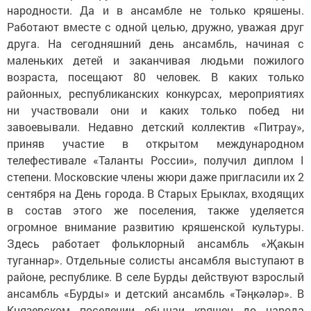
народности. Да и в ансамбле не только кряшены.
Работают вместе с одной целью, дружно, уважая друг
друга. На сегодняшний день ансамбль, начиная с
маленьких детей и заканчивая людьми пожилого
возраста, посещают 80 человек. В каких только
районных, республиканских конкурсах, мероприятиях
ни участвовали они и каких только побед ни
завоевывали. Недавно детский коллектив «Питрау»,
приняв участие в открытом международном
телефестивале «Таланты России», получил диплом I
степени. Московские члены жюри даже пригласили их 2
сентября на День города. В Старых Ерыклах, входящих
в состав этого же поселения, также уделяется
огромное внимание развитию кряшенской культуры.
Здесь работает фольклорный ансамбль «Җакын
туганнар». Отдельные солисты ансамбля выступают в
районе, республике. В селе Бурды действуют взрослый
ансамбль «Бурды» и детский ансамбль «Тәңкәләр». В
Князевском поселении обычаи кряшен до народа