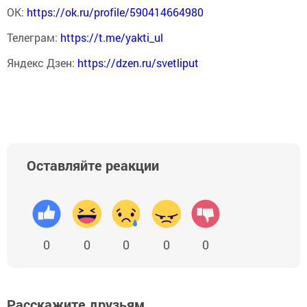
ОК:
https://ok.ru/profile/590414664980
Телеграм:
https://t.me/yakti_ul
Яндекс Дзен:
https://dzen.ru/svetliput
Оставляйте реакции
0
0
0
0
0
Расскажите друзьям