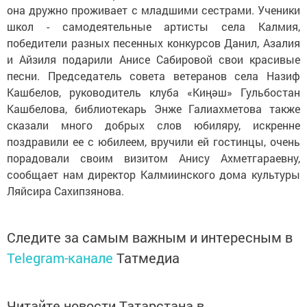
она дружно проживает с младшими сестрами. Ученики
школ - самодеятельные артисты села Калмия,
победители разных песенных конкурсов Данил, Азалия
и Айзиля подарили Анисе Сабировой свои красивые
песни. Председатель совета ветеранов села Назиф
Кашбелов, руководитель клуба «Киңәш» Гульбостан
Кашбелова, библиотекарь Энже Галиахметова также
сказали много добрых слов юбиляру, искренне
поздравили ее с юбилеем, вручили ей гостинцы, очень
порадовали своим визитом Анису Ахметгараевну,
сообщает нам директор Калмиинского дома культуры
Ляйсира Сахипзянова.
Следите за самым важным и интересным в
Telegram-канале
Татмедиа
Читайте новости Татарстана в