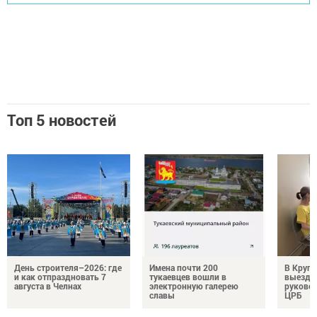
Топ 5 новостей
День строителя–2026: где
Имена почти 200
В Круг
и как отпраздновать 7
тукаевцев вошли в
выездн
августа в Челнах
электронную галерею
руковод
славы
ЦРБ