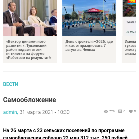
«Вектор динамичного
День строителя–2026: где
Имена п
развития»: Тукаевский
и как отпраздновать 7
тукаевц
район подвел итоги
августа в Челнах
электр
пятилетки на форуме
славы
«Работаем на результат!»
ВЕСТИ
Самообложение
admin,
31 марта 2021 - 10:30
726
0
0
На 26 марта с 23 сельских поселений по программе
самообложения собрано 22 млн 312 тыс. 250 рублей.