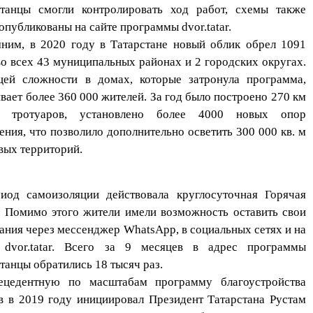
станцы смогли контролировать ход работ, схемы также
опубликованы на сайте программы dvor.tatar.
ним, в 2020 году в Татарстане новый облик обрел 1091
во всех 43 муниципальных районах и 2 городских округах.
ей сложности в домах, которые затронула программа,
вает более 360 000 жителей. За год было построено
270 км
х тротуаров, установлено более 4000 новых опор
ения, что позволило дополнительно осветить 300 000 кв. м
вых территорий.
иод самоизоляции действовала круглосуточная Горячая
. Помимо этого жители имели возможность оставить свои
ания через мессенджер WhatsApp, в социальных сетях и на
е
dvor.tatar
. Всего за 9 месяцев в адрес программы
танцы обратились 18 тысяч раз.
ецедентную по масштабам программу благоустройства
в в 2019 году инициировал Президент Татарстана Рустам