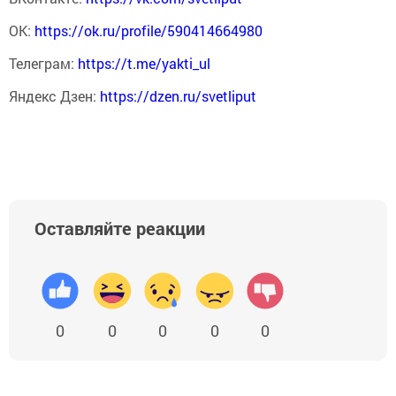
ОК:
https://ok.ru/profile/590414664980
Телеграм:
https://t.me/yakti_ul
Яндекс Дзен:
https://dzen.ru/svetliput
Оставляйте реакции
0
0
0
0
0