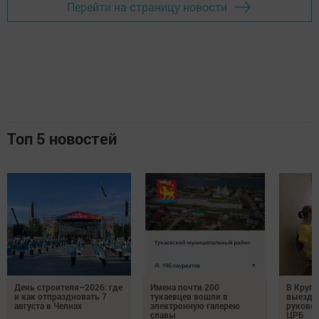
Перейти на страницу новости
Топ 5 новостей
День строителя–2026: где
Имена почти 200
В Круг
и как отпраздновать 7
тукаевцев вошли в
выездн
августа в Челнах
электронную галерею
руковод
славы
ЦРБ