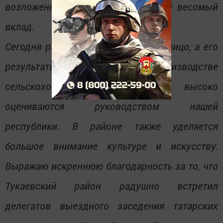
возложенной задачей, внесли свой весомый
вклад.
Сегодня район имеет собственное лицо, а его
результаты в производстве
сельскохозяйственной продукции высоко
оцениваются руководством нашей
республики. В районе также уделяется
большое внимание культуре и искусству.
Выражаю искреннюю благодарность за то, что
Тукаевский район радушно встретил
делегатов выездного заседения татарских