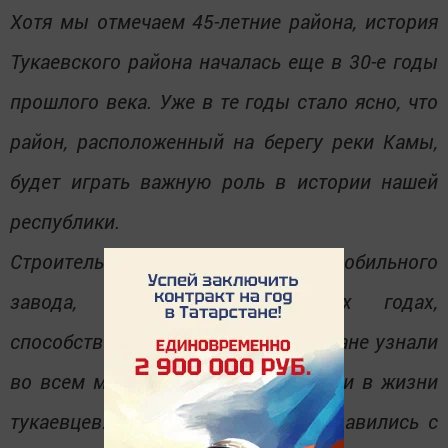
Хотя мы отмечаем 45-летние района, история
Тукаевского района началась еще в 30-е годы
прошлого века. Уже в те годы стало ясно, что
район, расположенный на берегу реки Камы,
будет играть важную роль в истории нашей
республики.
Строительство Камского автомобильного
завода, начавшееся в 1970-х годах,
способствовало тому, что о Татарстане узнали
во всем мире. Многое изменилось и в жизни
тукаевцев. Но они не подвели, справились с