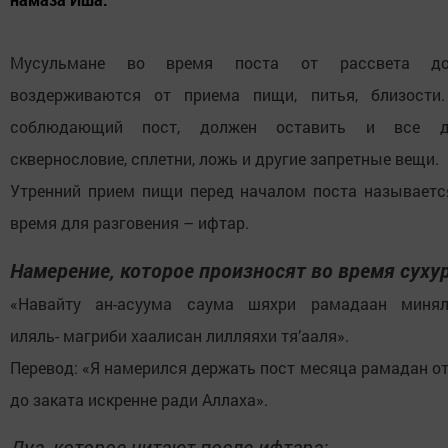
Мусульмане во время поста от рассвета до
воздерживаются от приема пищи, питья, близости.
соблюдающий пост, должен оставить и все 
сквернословие, сплетни, ложь и другие запретные вещи.
Утренний прием пищи перед началом поста называется
время для разговения – ифтар.
Намерение, которое произносят во время сухур
«Навайту ан-асуума саума шяхри рамадаан минял
иляль- магриби хаалисан лилляяхи тя’ааля».
Перевод: «Я намерился держать пост месяца рамадан от
до заката искренне ради Аллаха».
Дуа, которое читают после ифтара: