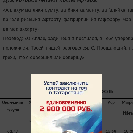
«Аллахумма лякя сумту, ва бикя ааманту, ва ’аляйкя та
ва ’аля ризкыкя афтарту, фагфирлии йя гаффаару маа
ва маа аххарту».
Перевод: «О Аллах, ради Тебя я постился, в Тебя уверова
положился, Твоей пищей разговелся. О, Прощающий, п
грехи, что я совершил или совершу».
Время намаза на апрель
Окончание
Утренний
Восход
Заваль
Зухр
Аср
Магр
сухура
намаз
Ифта
в мечети
02:47
03:31
05:01
11:34
12:00
15:58
18:0