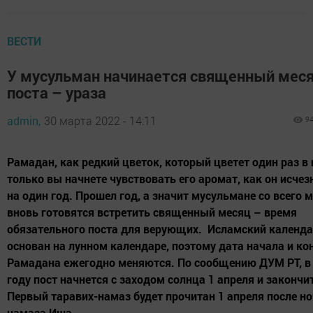
ВЕСТИ
У мусульман начинается священный мес
поста – ураза
admin,
30 марта 2022 - 14:11
9
Рамадан, как редкий цветок, который цветет один раз в 
только вы начнете чувствовать его аромат, как он исчез
на один год. Прошел год, а значит мусульмане со всего 
вновь готовятся встретить священный месяц – время
обязательного поста для верующих. Исламский календ
основан на лунном календаре, поэтому дата начала и ко
Рамадана ежегодно меняются. По сообщению ДУМ РТ, в
году пост начнется с заходом солнца 1 апреля и закончи
Первый таравих-намаз будет прочитан 1 апреля после н
намаза Иша.