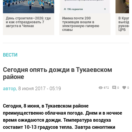
День строителя–2026: где
Имена почти 200
В Круг
и как отпраздновать 7
тукаевцев вошли в
выездн
августа в Челнах
электронную галерею
руковод
славы
ЦРБ
ВЕСТИ
Сегодня опять дожди в Тукаевском
районе
автор,
8 июня 2017 - 05:19
672
0
0
Сегодня, 8 июня, в Тукаевском районе
преимущественно облачная погода. Днем и в ночное
время ожидаются дожди. Температура воздуха
составит 10-13 градусов тепла. Завтра синоптики