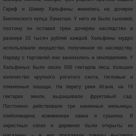
Гариф и Шакир Хальфины женились на дочерях
Биклянского купца Хаматши. У него не было сыновей,
поэтому он оставил трем дочерям наследство в
размере 33 тысяч рублей каждой. Хальфины мудро
использовали имущество, полученное по наследству.
Наряду с торговлей они занимались и земледелием. У
Хальфиных было около 500 гектаров леса, большое
количество крупного рогатого скота, тягловые и
племенные лошади. На берегу реки Иганя, на 15
гектарах земли, выращивали фруктовый сад.
Постоянно действовали три каменные мельницы,
хлебопекарня, кожевенная лавка и сушилка. В
окрестных селах и деревнях были открыты их
магазины – в них продавали товары высокого