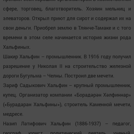
сфере, торговец, благотворитель. Хозяин мельниц и
элеваторов. Открыл приют для сирот и содержал их на
свои деньги. Приобрел землю в Тлянче-Тамаке и с того
времени в этом селе начинается история жизни рода
Хальфиных.
Шакир Хальфин – промышленник. В 1916 году получил
разрешение у Николая II на строительство железной
дороги Бугульма – Челны. Построил две мечети.
Зариф Садыкович Хальфин – крупный промышленник,
купец. Организатор компании «Борадәрән Хәлфиннар»
(«Бурадаран Хальфины»), строитель Каменной мечети,
медресе.
Назип Латифович Хальфин (1886-1937) – педагог,
географ, юрист, политический деятель, ученый,