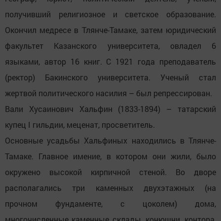
получивший религиозное и светское образование.
Окончил медресе в Тлянче-Тамаке, затем юридический
факультет Казанского университета, овладел 6
языками, автор 16 книг. С 1921 года преподаватель
(ректор) Бакинского университета. Ученый стал
жертвой политического насилия – был репрессирован.
Вали Хусаинович Хальфин (1833-1894) – татарский
купец I гильдии, меценат, просветитель.
Основные усадьбы Хальфиных находились в Тлянче-
Тамаке. Главное имение, в котором они жили, было
окружено высокой кирпичной стеной. Во дворе
располагались три каменных двухэтажных (на
прочном фундаменте, с цоколем) дома,
многочисленные каменные склады, конюшни, контора,