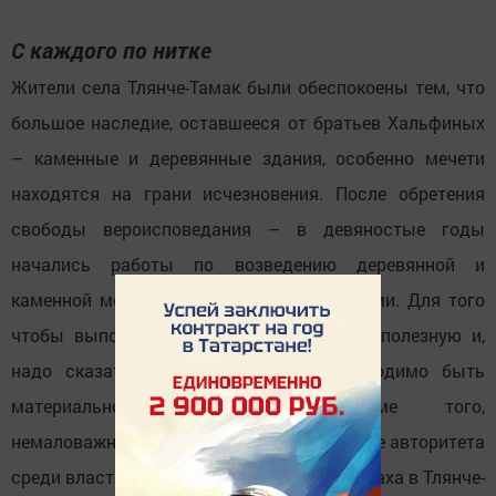
С каждого по нитке
Жители села Тлянче-Тамак были обеспокоены тем, что
большое наследие, оставшееся от братьев Хальфиных
– каменные и деревянные здания, особенно мечети
находятся на грани исчезновения. После обретения
свободы вероисповедания – в девяностые годы
начались работы по возведению деревянной и
каменной мечети, построенных Хальфинами. Для того
чтобы выполнить такую ответственную, полезную и,
надо сказать, затратную работу, необходимо быть
материально обеспеченным. Кроме того,
немаловажным условием является наличие авторитета
среди власти и населения. По милости Аллаха в Тлянче-