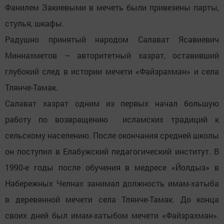
Фанилем Закиевыми в мечеть были привезены парты,
стулья, шкафы.
Радушно принятый народом Салават Ясавиевич
Миннахметов – авторитетный хазрат, оставивший
глубокий след в истории мечети «Файзрахман» и села
Тлянче-Тамак.
Салават хазрат одним из первых начал большую
работу по возвращению исламских традиций к
сельскому населению. После окончания средней школы
он поступил в Елабужский педагогический институт. В
1990-е годы после обучения в медресе «Йолдыз» в
Набережных Челнах занимал должность имам-хатыба
в деревянной мечети села Тлянче-Тамак. До конца
своих дней был имам-хатыбом мечети «Файзрахман».