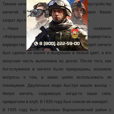
Тамаке начинается большое дело по благоустройству
мечетей. Вот какие воспоминания оставил Фалих
хазрат Арсланов об истории «Белой мечети».
«...Наша мечеть, ныне носящая название
«Файзрахман», в советское время подверглась
варварству. По рассказам старожилов, минарет мечети
был сделан из камня и выкрашен в белый цвет, а его
конусная часть выполнена из досок. После того, как
богослужения в мечети были прекращены, возникли
вопросы о том, в каких целях использовать ее
помещение. Двуличные люди быстро нашли выход –
белую мечеть, озарявшую когда-то наше село,
превратили в клуб. В 1930 году был снесен ее минарет.
В 1935 году был образован Ворошиловский район с