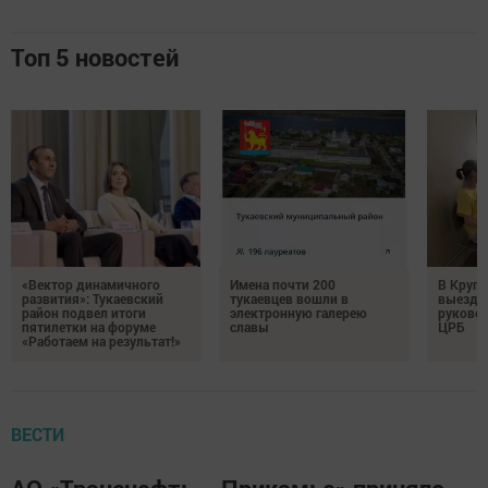
Топ 5 новостей
«Вектор динамичного
Имена почти 200
В Круг
развития»: Тукаевский
тукаевцев вошли в
выездн
район подвел итоги
электронную галерею
руковод
пятилетки на форуме
славы
ЦРБ
«Работаем на результат!»
ВЕСТИ