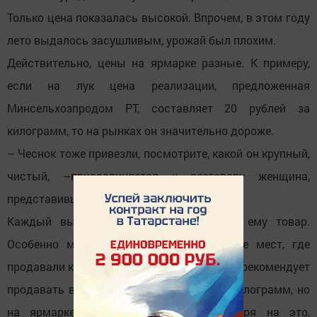
Только цена показалась высокой. Впрочем, в этом году
лето выдалось засушливым, урожай был плохим.
Действительно, цены на ярмарке разные. К примеру,
если на лук цена реализации, предложенная
Минсельхозпродом РТ, составляет 20 рублей за
килограмм, то на рынках он значительно дороже.
– Чеснок тоже привезли, посмотрите, какой он крупный,
чистый, –присоединяется к разговору женщина,
представившаяся Сакиной.
Каждый выбирает на ярмарке нужный ему товар.
Особенно много народу собралось возле мест, где
продавали картофель. Минсельхозпрод РТ рекомендует
продавать второй хлеб по 18 рублей за килограмм, но
на ярмарке цена была выше. Несмотря на это,