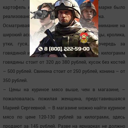
картофель и лук быстро разобрали. На ярмарке было
реализовано 4 тонны картофеля, 2 тонны лука.
Осматривая торговые ряды, обращаешь внимание на
широкий ассортимент мяса. Есть мясо птицы, кролика,
утки, гуся... Люди выстраиваются в очередь за
говядиной и кониной. Что касается цен, то килограмм
говядины стоит от 320 до 380 рублей, кусок без костей
– 500 рублей. Свинина стоит от 250 рублей, конина – от
350 рублей.
– Цены на куриное мясо выше, чем в магазине, –
пожаловалась пожилая женщина, представившаяся
Марией Сергеевной. – В магазине можно найти куриное
мясо по цене 120-130 рублей за килограмм, здесь
продают за 145 рублей. Разве на ярмарках не должно