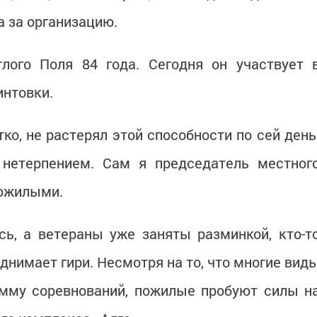
 за организацию.
глого Поля 84 года. Сегодня он участвует 
интовки.
ко, не растерял этой способности по сей день
нетерпением. Сам я председатель местног
пожилыми.
ь, а ветераны уже заняты разминкой, кто-т
однимает гири. Несмотря на то, что многие вид
амму соревнований, пожилые пробуют силы н