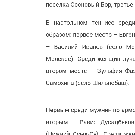
поселка Сосновый Бор, третье
В настольном теннисе сред
образом: первое место – Евген
– Василий Иванов (село Мел
Мелекес). Среди женщин лучш
втором месте – Зульфия Фаз
Самохина (село Шильнебаш).
Первым среди мужчин по армсп
вторым – Равис Дусадбеков
(Нижний Суык-Су). Среди же