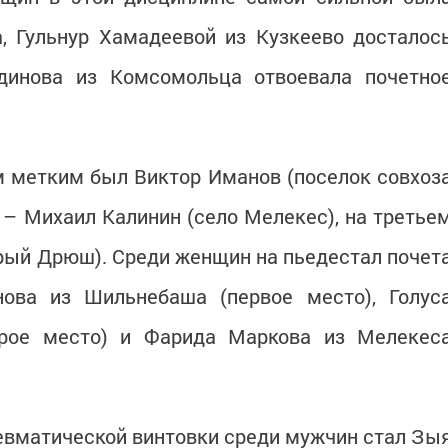
, Гульнур Хамадеевой из Кузкеево досталос
динова из Комсомольца отвоевала почетно
 метким был Виктор Иманов (поселок совхоз
е – Михаил Калинин (село Мелекес), на третье
рый Дрюш). Среди женщин на пьедестал почет
ова из Шильнебаша (первое место), Голус
орое место) и Фарида Маркова из Мелекес
евматической винтовки среди мужчин стал Зы