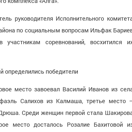
го комплекса «Алга».
тель руководителя Исполнительного комитет
района по социальным вопросам Ильфак Барие
в участникам соревнований, восхитился и
ий определились победители
вое место завоевал Василий Иванов из сел
фаэль Салихов из Калмаша, третье место 
 Дрюша. Среди женщин первой стала Шакиров
рое место досталось Розалие Бахитовой и