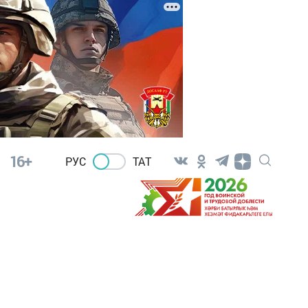
16+
РУС
ТАТ