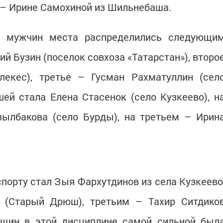
 – Ирине Самохиной из Шильнебаша.
и мужчин места распределились следующи
ий Бузин (поселок совхоза «Татарстан»), второ
екес), третье – Гусман Рахматуллин (сел
ей стала Елена Стасенок (село Кузкеево), н
ылбакова (село Бурды), на третьем – Ирин
орту стал Зыя Фархутдинов из села Кузкеево
 (Старый Дрюш), третьим – Тахир Ситдико
нщин в этой дисциплине самой сильной был