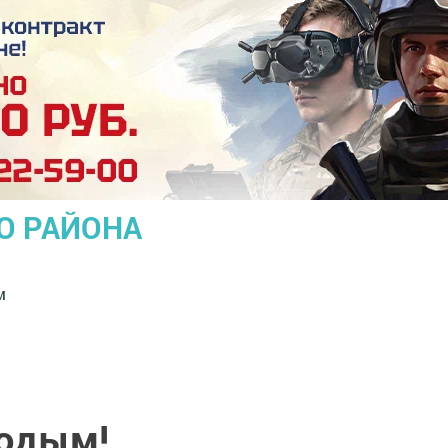
О РАЙОНА
м
лодым!