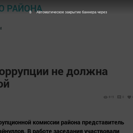
О РАЙОНА
7
Автоматическое закрытие баннера через
м
коррупции не должна
ой
615
0
рупционной комиссии района представитель
айнуллов. В работе заседания участвовали