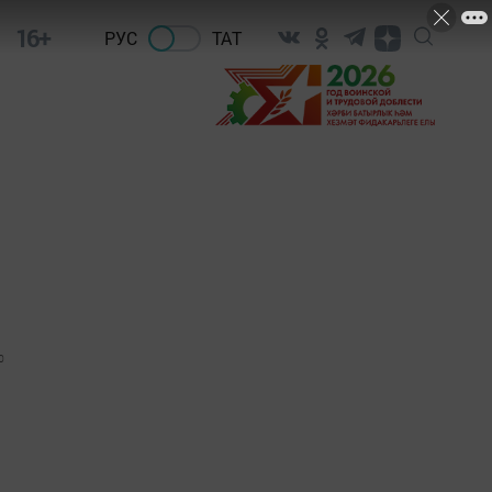
16+
РУС
ТАТ
0