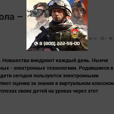
ола – требование
687
0
м. Новшества внедряют каждый день. Нынче
ных - электронные технологиии. Родившиеся в
 дети сегодня пользуются электронными
ляют оценки за знания в виртуальном классно
спехах своих детей на уроках через этот
.