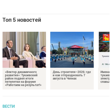
Топ 5 новостей
«Вектор динамичного
День строителя–2026: где
Имена п
развития»: Тукаевский
и как отпраздновать 7
тукаевц
район подвел итоги
августа в Челнах
электр
пятилетки на форуме
славы
«Работаем на результат!»
ВЕСТИ