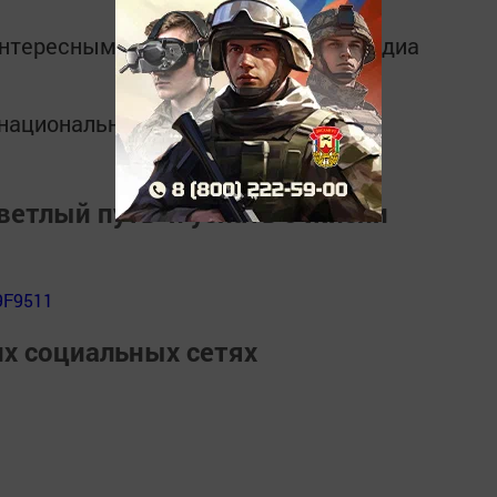
интересным в
Telegram-канале
Татмедиа
в национальном мессенджере MАХ:
ветлый путь" и узнать о жизни
9F9511
их социальных сетях