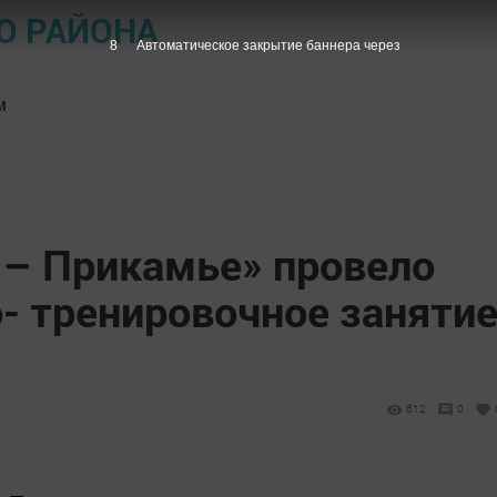
О РАЙОНА
7
Автоматическое закрытие баннера через
м
 – Прикамье» провело
- тренировочное заняти
612
0