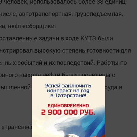
9 человек, использовалось более 38 единиц
 числе, автотранспортная, грузоподъемная,
ва, нефтесборщики.
оставленные задачи в ходе КУТЗ были
нстрировал высокую степень готовности для
нных событий и их последствий. Работы по
овного выхода нефти были проведены с
ышленной безопасности и охраны труда в
 «Транснефть - Прикамье»