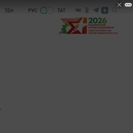
16+
РУС
ТАТ
е
0