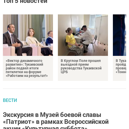
Топ 5 новостей
«Вектор динамичного
В Круглом Поле прошел
В Тукае
развития»: Тукаевский
выездной прием
пройдет
район подвел итоги
руководства Тукаевской
проверк
пятилетки на форуме
ЦРБ
«Тоннел
«Работаем на результат!»
ВЕСТИ
Экскурсия в Музей боевой славы
«Патриот» в рамках Всероссийской
акции «Культурная суббота»