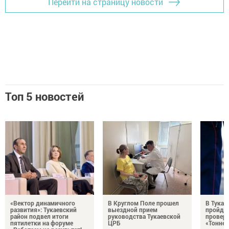
Перейти на страницу новости
Топ 5 новостей
«Вектор динамичного
В Круглом Поле прошел
В Тукае
развития»: Тукаевский
выездной прием
пройдет
район подвел итоги
руководства Тукаевской
проверк
пятилетки на форуме
ЦРБ
«Тоннел