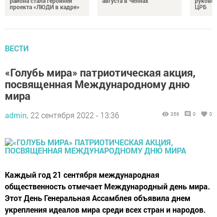
района стала героиней
августа в Челнах
руковод
проекта «ЛЮДИ в кадре»
ЦРБ
ВЕСТИ
«Голубь мира» патриотическая акция,
посвященная Международному дню
мира
admin,
22 сентября 2022 - 13:36
356
0
0
Каждый год 21 сентября международная
общественность отмечает Международный день мира.
Этот День Генеральная Ассамблея объявила днем
укрепления идеалов мира среди всех стран и народов.