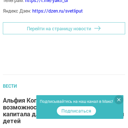
Телеграм:
https://t.me/yakti_ul
Яндекс Дзен:
https://dzen.ru/svetliput
Перейти на страницу новости
ВЕСТИ
Альфия Когогина: Новелла расширяет
Подписывайтесь на наш канал в Макс!
возможности применения материнского
Подписаться
капитала для оплаты родителями учебы
детей