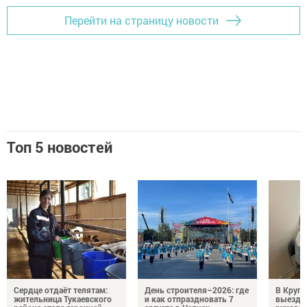
Перейти на страницу новости
Топ 5 новостей
Сердце отдаёт телятам:
День строителя–2026: где
В Круг
жительница Тукаевского
и как отпраздновать 7
выездн