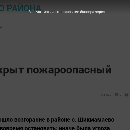
О РАЙОНА
7
Автоматическое закрытие баннера через
м
ткрыт пожароопасный
637
0
шло возгорание в районе с. Шикмамаево
 вовремя остановить: иначе была угроза