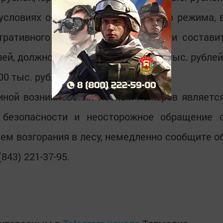
условиях особого противопожарного режима, 
тративного штрафа увеличивается и состави
лей, должностных лиц – от 20 до 40 тыс. рублей
00 тыс. рублей.
иной возникновения лесных пожаров являетс
 безопасности и неосторожное обращение 
лем возгорания в лесу, немедленно сообщите о
(843) 221-37-95.