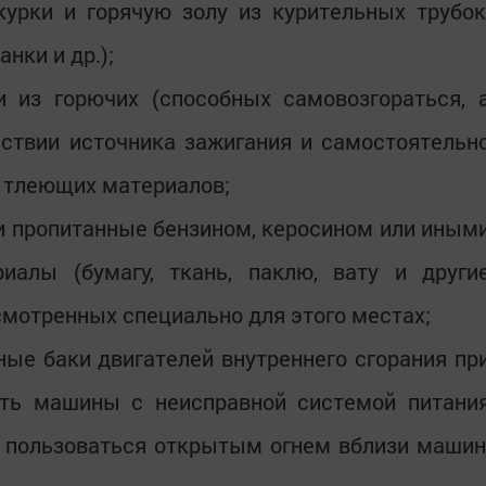
курки и горячую золу из курительных трубок
нки и др.);
 из горючих (способных самовозгораться, 
йствии источника зажигания и самостоятельн
и тлеющих материалов;
и пропитанные бензином, керосином или иным
алы (бумагу, ткань, паклю, вату и други
смотренных специально для этого местах;
ые баки двигателей внутреннего сгорания пр
вать машины с неисправной системой питани
и пользоваться открытым огнем вблизи машин