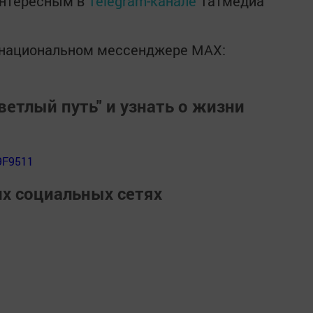
интересным в
Telegram-канале
Татмедиа
в национальном мессенджере MАХ:
ветлый путь" и узнать о жизни
9F9511
их социальных сетях