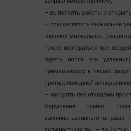
заправляемых горючим;
– выполнять работы с открыты
– осуществлять выжигание хво
горючих материалов (веществ
также возгораться при возде
гореть после его удаления
примыкающих к лесам, защит
противопожарной минерализова
– засорять лес отходами прои
Нарушение правил пожа
административного штрафа н
должностных лиц – до 20 тыс. 