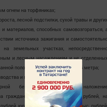
м огнем на торфяниках;
роста, лесной подстилки, сухой травы и други
 и материалов, способных самовозгораться, 
йствии источника зажигания и самостоятельн
) на земельных участках, непосредственн
ным и лесным насаждениям и не отделенны
нной полосой шириной не менее 0,5 метра;
зводства и потребления.
рной безопасности влечет наложени
а граждан в размере до 3 тыс. рублей, н
рублей, юридических лиц – до 200 тыс. рублей