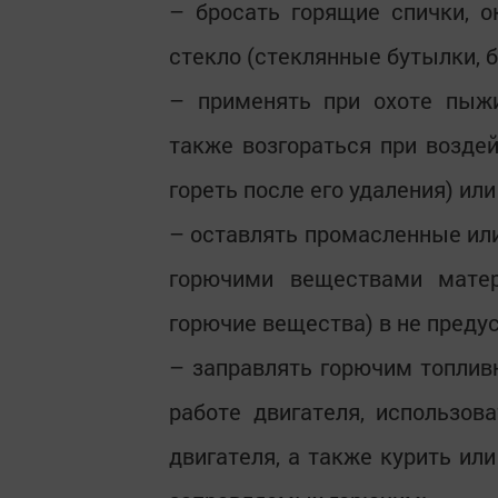
– бросать горящие спички, о
стекло (стеклянные бутылки, ба
– применять при охоте пыжи
также возгораться при возде
гореть после его удаления) ил
– оставлять промасленные ил
горючими веществами матери
горючие вещества) в не преду
– заправлять горючим топливн
работе двигателя, использо
двигателя, а также курить ил