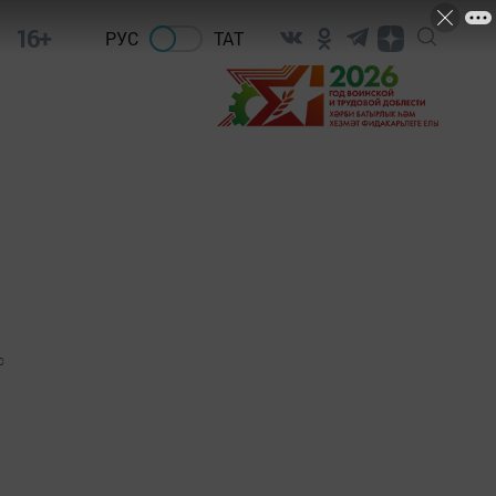
16+
РУС
ТАТ
0