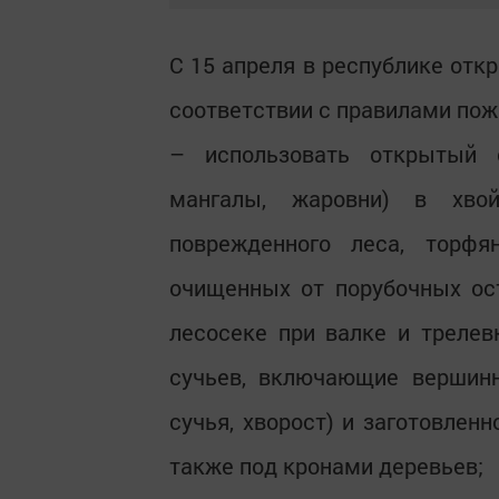
С 15 апреля в республике отк
соответствии с правилами пож
– использовать открытый 
мангалы, жаровни) в хвой
поврежденного леса, торфя
очищенных от порубочных ос
лесосеке при валке и трелев
сучьев, включающие вершинн
сучья, хворост) и заготовлен
также под кронами деревьев;