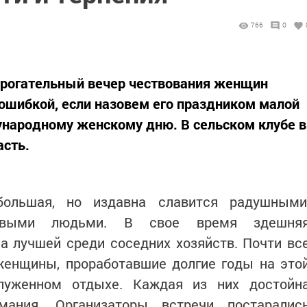
766
0
рогательный вечер чествования женщин
 ошибкой, если назовем его праздником малой
ародному женскому дню. В сельском клубе в
асть.
большая, но издавна славится радушными
юбивыми людьми. В свое время здешня
 лучшей среди соседних хозяйств. Почти вс
женщины, проработавшие долгие годы на это
луженном отдыхе. Каждая из них достойн
мания. Организаторы встречи постаралис