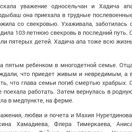
скала уважение односельчан и Хадича ап
рдыбаш она приехала в трудные послевоенны
ожила со свекровью. Ухаживала, заботилась 
одила 103-летнюю свекровь в последний путь. 
ли пятерых детей. Хадича апа тоже всю жизн
а пятым ребенком в многодетной семье. Отц
 ждали, что приедет живым и невредимым, а 
ь, что глава семьи погиб смертью храбрых. 
е поехала работать. Затем вернулась в родну
ла в медпункте, на ферме.
ажения, любви и почета и Махия Нуретдинова
ьсина Хамадиева, Флера Тимеркаева, Анис