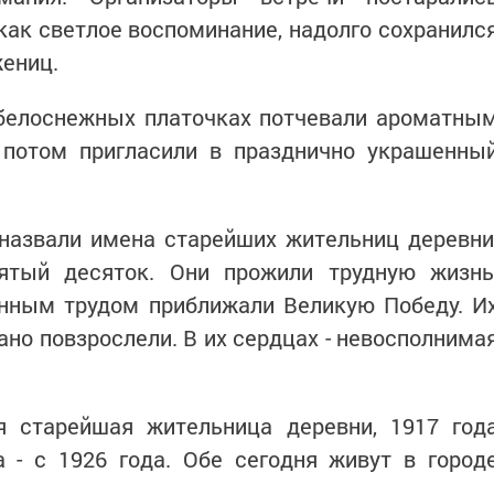
 как светлое воспоминание, надолго сохранилс
жениц.
 белоснежных платочках потчевали ароматны
 потом пригласили в празднично украшенны
назвали имена старейших жительниц деревни
ятый десяток. Они прожили трудную жизнь
енным трудом приближали Великую Победу. И
ано повзрослели. В их сердцах - невосполнима
 старейшая жительница деревни, 1917 год
 - с 1926 года. Обе сегодня живут в город