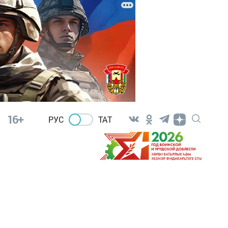
16+
РУС
ТАТ