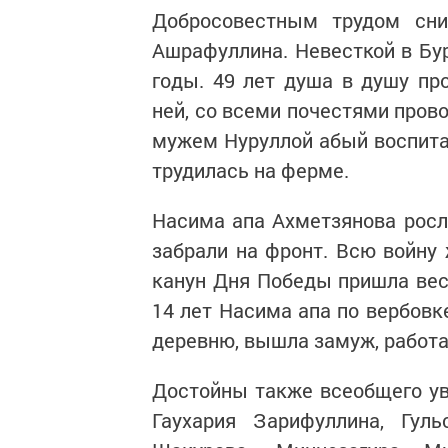
Добросовестным трудом сни
Ашрафуллина. Невесткой в Бу
годы. 49 лет душа в душу пр
ней, со всеми почестями пров
мужем Нуруллой абый воспита
трудилась на ферме.
Насима апа Ахметзянова росл
забрали на фронт. Всю войну
канун Дня Победы пришла вест
14 лет Насима апа по вербовк
деревню, вышла замуж, работа
Достойны также всеобщего ув
Гаухария Зарифуллина, Гул