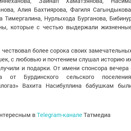
ннеханова, Зайнап Хаматзянова, Насим
нова, Алия Бахтиярова, Фагиля Сагындыкова
а Тимергалина, Нурлыхода Бурганова, Бибину
ны, которые с честью выдержали жизненны
 чествовал более сорока своих замечательны
ек, с любовью и почтением слушал историю и
олучили и подарки. От имени спонсора вечера 
а от Бурдинского сельского поселения
плогаз» Вахита Насибуллина бабушкам был
интересным в
Telegram-канале
Татмедиа