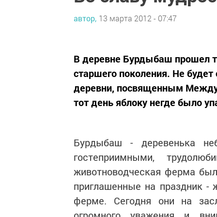
автор,
13 марта 2012 - 07:47
В деревне Бурдыбаш прошел т
старшего поколения. Не будет
деревни, посвященным Междун
тот день яблоку негде было уп
Бурдыбаш - деревенька не
гостеприимными, трудол
животноводческая ферма была
приглашенные на праздник - 
ферме. Сегодня они на зас
огромного уважения и вни