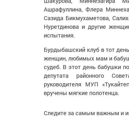
Шакурова, Миннезагира Ми
Ашрафуллина, Флера Миннеха
Сазида Бикмухаметова, Салих
Нуретдинова и другие женщи
испытания.
Бурдыбашский клуб в тот день
женщин, любимых мам и бабуш
судеб. В этот день бабушки п
депутата районного Совет
руководителя МУП «Тукайте
вручены мягкие полотенца.
Следите за самым важным и 