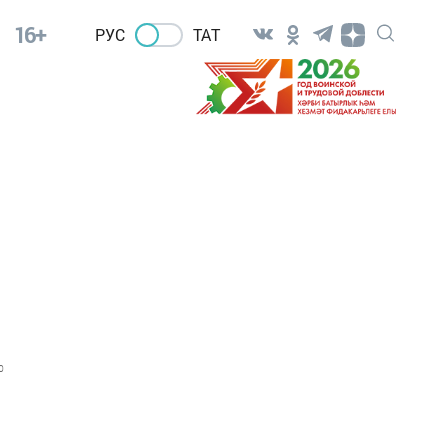
16+
РУС
ТАТ
0