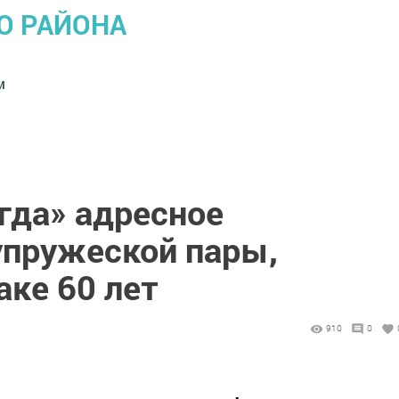
О РАЙОНА
м
гда» адресное
упружеской пары,
аке 60 лет
910
0