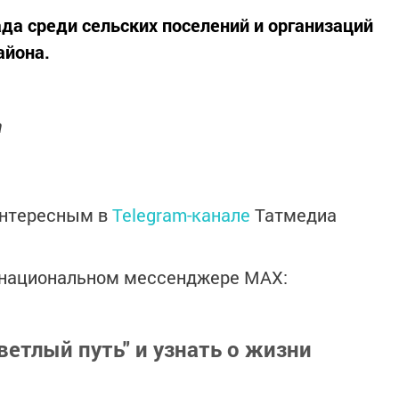
ада среди сельских поселений и организаций
айона.
а
интересным в
Telegram-канале
Татмедиа
в национальном мессенджере MАХ:
ветлый путь" и узнать о жизни