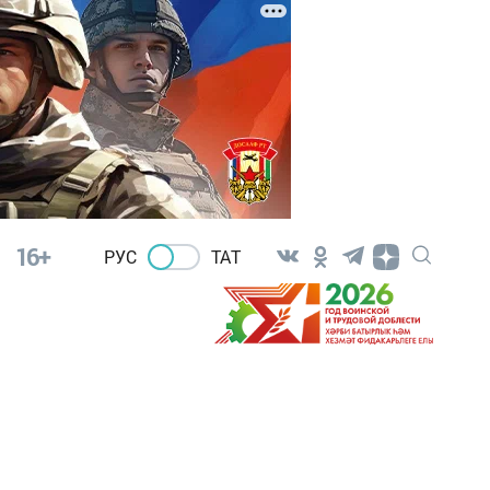
16+
РУС
ТАТ