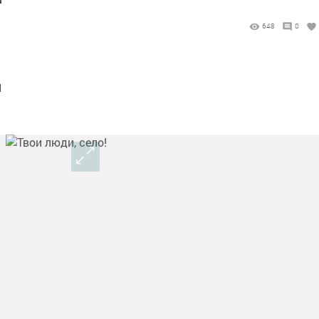
648
0
ы