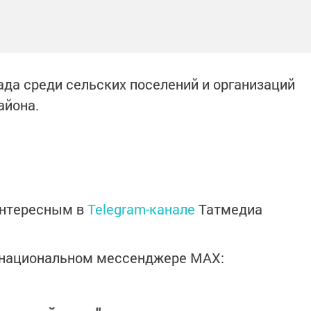
ада среди сельских поселений и организаций
айона.
интересным в
Telegram-канале
Татмедиа
в национальном мессенджере MАХ: