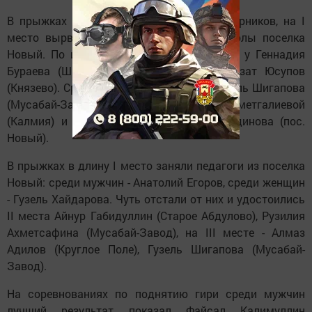
В прыжках в высоту, опередив всех соперников, на I
место вырвался Анатолий Егоров из школы поселка
Новый. По итогам соревнования II место у Геннадия
Бураева (Шильнебаш), III место занял Азат Юсупов
(Князево). Среди женщин: на I месте - Гузель Шигапова
(Мусабай-Завод), II место - у Альфиры Ахметгалиевой
(Калмия) и на III месте - Лидия Фархутдинова (пос.
Новый).
В прыжках в длину I место заняли педагоги из поселка
Новый: среди мужчин - Анатолий Егоров, среди женщин
- Гузель Хайдарова. Чуть отстали от них и удостоились
II места Айнур Габидуллин (Старое Абдулово), Рузилия
Ахметсафина (Мусабай-Завод), на III месте - Алмаз
Адилов (Круглое Поле), Гузель Шигапова (Мусабай-
Завод).
На соревнованиях по поднятию гири среди мужчин
лучший результат показал Файсал Калимуллин