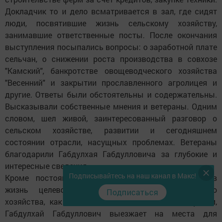
Докладчик то и дело всматривается в зал, где сидят
люди, посвятившие жизнь сельскому хозяйству,
занимавшие ответственные посты. После окончания
выступления посыпались вопросы: о заработной плате
сельчан, о снижении роста производства в совхозе
"Камский", банкротстве овощеводческого хозяйства
"Весенний" и закрытии прославленного агролицея и
другие. Ответы были обстоятельны и содержательны.
Высказывали собственные мнения и ветераны. Одним
словом, шел живой, заинтересованный разговор о
сельском хозяйстве, развитии и сегодняшнем
состоянии отрасли, насущных проблемах. Ветераны
благодарили Габдулхая Габдулловича за глубокие и
интересные сведения.
Подписывайтесь на наш канал в Макс!
Кроме постоянного контроля над претворением в
жизнь целевой программы развития сельского
Подписаться
хозяйства, как опытный специалист данной отрасли,
Габдулхай Габдуллович выезжает на места для