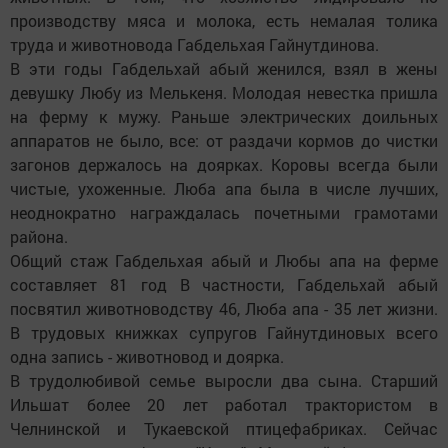
производству мяса и молока, есть немалая толика
труда и животновода Габдельхая Гайнутдинова.
В эти годы Габдельхай абый женился, взял в жены
девушку Любу из Мелькеня. Молодая невестка пришла
на ферму к мужу. Раньше электрических доильных
аппаратов не было, все: от раздачи кормов до чистки
загонов держалось на доярках. Коровы всегда были
чистые, ухоженные. Люба апа была в числе лучших,
неоднократно награждалась почетными грамотами
района.
Общий стаж Габдельхая абый и Любы апа на ферме
составляет 81 год В частности, Габдельхай абый
посвятил животноводству 46, Люба апа - 35 лет жизни.
В трудовых книжках супругов Гайнутдиновых всего
одна запись - животновод и доярка.
В трудолюбивой семье выросли два сына. Старший
Ильшат более 20 лет работал трактористом в
Челнинской и Тукаевской птицефабриках. Сейчас