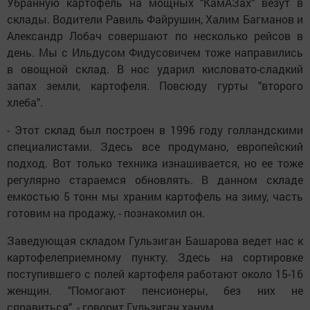
Убранную картофель на мощных "КамАЗах" везут в
склады. Водители Равиль Файрушин, Халим Багманов и
Александр Лобач совершают по несколько рейсов в
день. Мы с Ильдусом Фидусовичем тоже направились
в овощной склад. В нос ударил кисловато-сладкий
запах земли, картофеля. Повсюду гурты "второго
хлеба".
- Этот склад был построен в 1996 году голландскими
специалистами. Здесь все продумано, европейский
подход. Вот только техника изнашивается, но ее тоже
регулярно стараемся обновлять. В данном складе
емкостью 5 тонн мы храним картофель на зиму, часть
готовим на продажу, - познакомил он.
Заведующая складом Гульзиган Башарова ведет нас к
картофелеприемному пункту. Здесь на сортировке
поступившего с полей картофеля работают около 15-16
женщин. "Помогают пенсионеры, без них не
справиться", - говорит Гульзиган ханум.