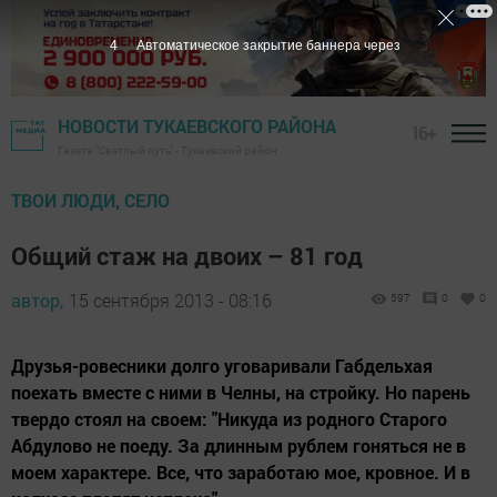
3
Автоматическое закрытие баннера через
НОВОСТИ ТУКАЕВСКОГО РАЙОНА
16+
Газета "Светлый путь" - Тукаевский район
ТВОИ ЛЮДИ, СЕЛО
Общий стаж на двоих – 81 год
автор,
15 сентября 2013 - 08:16
597
0
0
Друзья-ровесники долго уговаривали Габдельхая
поехать вместе с ними в Челны, на стройку. Но парень
твердо стоял на своем: "Никуда из родного Старого
Абдулово не поеду. За длинным рублем гоняться не в
моем характере. Все, что заработаю мое, кровное. И в