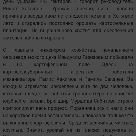
день убираем 4-5 гектаров, - говорит руководитель
Ришат Хатыпов. - Урожай, конечно, ниже. Главная
причина в засушливом лете, недостатке влаги. Хотя все
лето и старались постоянно орошать картофельные
плантации. Но выращенного хватит для обеспечения
жителей района и горожан.
С главным инженером хозяйства, начальником
овощеводческого цеха Ильдусом Газизовым побывали
и на картофельном поле. Здесь на
картофелеуборочных агрегатах работали
механизаторы Рамис Хакимов и Рамиль Сагдиев. За
каждым агрегатом закреплены еще по два человека,
которые следят за работой транспортера по очистке
клубней от земли. Бригадир Муршида Сабитова строго
контролирует весь процесс. Поравнявшись с нами, они
на короткое время остановились и показали только что
выкопанные картофелины. Средней величины, чистые,
круглые. Значит, урожай не из плохих, подумала я.