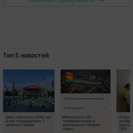
Перейти на страницу новости
Топ 5 новостей
День строителя–2026: где
Имена почти 200
В Круг
и как отпраздновать 7
тукаевцев вошли в
выездн
августа в Челнах
электронную галерею
руковод
славы
ЦРБ