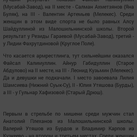
(Мусабай-Завод), на II месте - Салман Ахметзянов (Яна
Буляк), на III - Валентин Артемьев (Мелекес). Среди
женщин в этом виде спорта не было равных Алсу
Шайдуллиной из Малошильнинской школы. Второй
результат у Резиды Гараевой (Мусабай-Завод), третий -
у Лидии Фахрутдиновой (Круглое Поле).
Что касается армрестлинга, тут сильнейшим оказался
Файсал Калимуллин. Айнур Габидуллин (Старое
Абдулово) на II месте, на III - Леонид Кузьмин (Мелекес).
Да и девушки не подкачали. I место завоевала Лилия
Шамсиева (Нижний Суык-Су), II - Юлия Утяшова (Бурды),
а III - у Гульнар Хафизовой (Старый Дрюш).
Первым в стрельбе по мишени среди мужчин стал
Анатолий Плеханов из Малошильнинской школы.
Валерий Утяшов из Бурдов и Владимир Карпов из
Кузкеево - на втором и третьем местах. Среди женщин