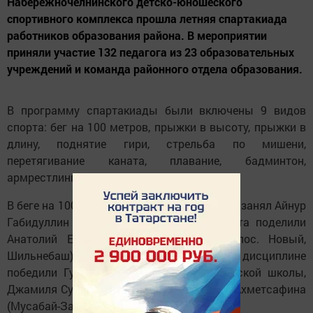
Набережночелнинского детско-юношеского
спортивного комплекса прошла летняя спартакиада
работников образования района. В мероприятии
приняли участие 132 педагога из 23 образовательных
учреждений и команда районного отдела образования.
В программу спартакиады были включены 9 видов
спорта: бег на 100 метров, прыжки в высоту, прыжки в
длину, поднятие гири, стрельба по мишени,
перетягивание каната, плавание, бадминтон,
армрестлинг.
В беге на 100 метров среди мужчин I место занял Айнур
Габидуллин (Старое Абдулово), II, III места поделили
Анатолий Егоров и Геннадий Бураев (пос. Новый,
Шильнебаш). Среди женщин в этой дисциплине
победили Гузель Шигапова из Мусзаводской школы,
Джамиля Суфиярова (Биюрган), - Рузилия Ахметсафина
(Мусабай-Завод).