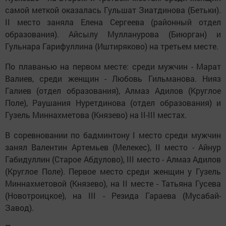
самой меткой оказалась Гульшат Зиатдинова (Бетьки).
II место заняла Елена Сергеева (районный отдел
образования). Айсылу Мулланурова (Биюрган) и
Гульнара Гарифуллина (Иштиряково) на третьем месте.
По плаванью на первом месте: среди мужчин - Марат
Валиев, среди женщин - Любовь Гильманова. Нияз
Галиев (отдел образования), Алмаз Адилов (Круглое
Поле), Раушания Нуретдинова (отдел образования) и
Гузель Миннахметова (Князево) на II-III местах.
В соревновании по бадминтону I место среди мужчин
занял Валентин Артемьев (Мелекес), II место - Айнур
Габидуллин (Старое Абдулово), III место - Алмаз Адилов
(Круглое Поле). Первое место среди женщин у Гузель
Миннахметовой (Князево), на II месте - Татьяна Гусева
(Новотроицкое), на III - Резида Гараева (Мусабай-
Завод).