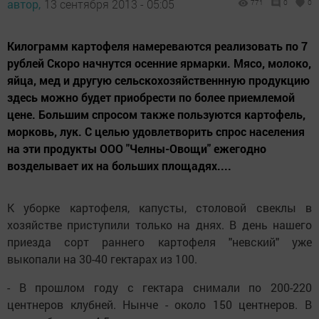
автор,
13 сентября 2013 - 05:05
771
0
0
Килограмм картофеля намереваются реализовать по 7
рублей Скоро начнутся осенние ярмарки. Мясо, молоко,
яйца, мед и другую сельскохозяйственнную продукцию
здесь можно будет приобрести по более приемлемой
цене. Большим спросом также пользуются картофель,
морковь, лук. С целью удовлетворить спрос населения
на эти продукты ООО "Челны-Овощи" ежегодно
возделывает их на больших площадях....
К уборке картофеля, капусты, столовой свеклы в
хозяйстве приступили только на днях. В день нашего
приезда сорт раннего картофеля "невский" уже
выкопали на 30-40 гектарах из 100.
- В прошлом году с гектара снимали по 200-220
центнеров клубней. Нынче - около 150 центнеров. В