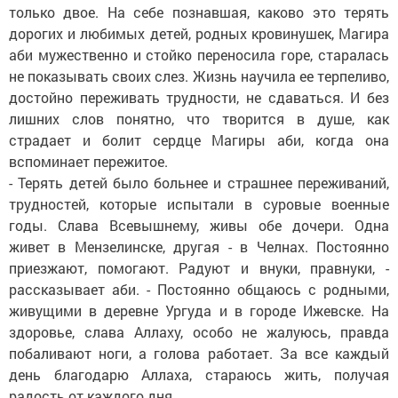
только двое. На себе познавшая, каково это терять
дорогих и любимых детей, родных кровинушек, Магира
аби мужественно и стойко переносила горе, старалась
не показывать своих слез. Жизнь научила ее терпеливо,
достойно переживать трудности, не сдаваться. И без
лишних слов понятно, что творится в душе, как
страдает и болит сердце Магиры аби, когда она
вспоминает пережитое.
- Терять детей было больнее и страшнее переживаний,
трудностей, которые испытали в суровые военные
годы. Слава Всевышнему, живы обе дочери. Одна
живет в Мензелинске, другая - в Челнах. Постоянно
приезжают, помогают. Радуют и внуки, правнуки, -
рассказывает аби. - Постоянно общаюсь с родными,
живущими в деревне Ургуда и в городе Ижевске. На
здоровье, слава Аллаху, особо не жалуюсь, правда
побаливают ноги, а голова работает. За все каждый
день благодарю Аллаха, стараюсь жить, получая
радость от каждого дня.