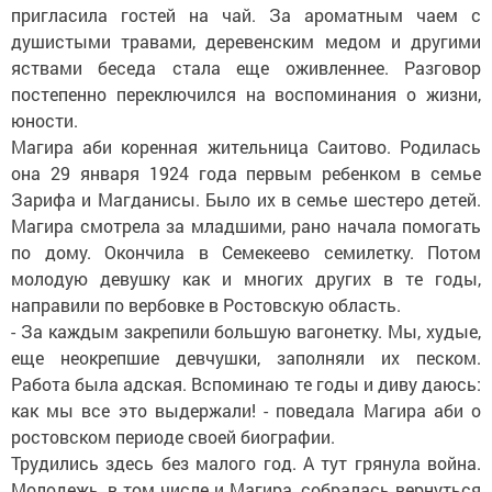
пригласила гостей на чай. За ароматным чаем с
душистыми травами, деревенским медом и другими
яствами беседа стала еще оживленнее. Разговор
постепенно переключился на воспоминания о жизни,
юности.
Магира аби коренная жительница Саитово. Родилась
она 29 января 1924 года первым ребенком в семье
Зарифа и Магданисы. Было их в семье шестеро детей.
Магира смотрела за младшими, рано начала помогать
по дому. Окончила в Семекеево семилетку. Потом
молодую девушку как и многих других в те годы,
направили по вербовке в Ростовскую область.
- За каждым закрепили большую вагонетку. Мы, худые,
еще неокрепшие девчушки, заполняли их песком.
Работа была адская. Вспоминаю те годы и диву даюсь:
как мы все это выдержали! - поведала Магира аби о
ростовском периоде своей биографии.
Трудились здесь без малого год. А тут грянула война.
Молодежь, в том числе и Магира, собралась вернуться