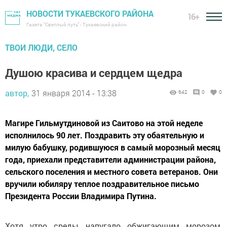
НОВОСТИ ТУКАЕВСКОГО РАЙОНА
16+
Газета "Светлый путь" - Тукаевский район
ТВОИ ЛЮДИ, СЕЛО
Душою красива и сердцем щедра
автор,
31 января 2014 - 13:38
642
0
0
Магире Гильмутдиновой из Саитово на этой неделе
исполнилось 90 лет. Поздравить эту обаятельную и
милую бабушку, родившуюся в самый морозный месяц
года, приехали представители администрации района,
сельского поселения и местного совета ветеранов. Они
вручили юбиляру теплое поздравительное письмо
Президента России Владимира Путина.
Хотя утро среды напугало обжигающим морозом,