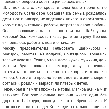
надежной опорой и советчицей во всех делах.
Шла война, столько крови и слез было пролито, но
молодость брала свое. Создавались семьи, рождались
дети. Вот и Магира, не видевшая ничего в своей жизни
кроме изнурительной работы, встретила свою любовь.
Она познакомилась с фронтовиком Шайхнуром,
который был комиссован из-за ранения в руку. Вернее,
ей пришлось работать под его началом.
Между председателем сельсовета Шайхнуром и
Магирой, работавшей дояркой, бригадиром, возникли
теплые чувства. Решив, что в доме нужен мужчина, да и
матери будет какая-то помощь, девушка решила
ответить согласием на предложение парня и стала его
женой. С того дня прошло 30 лет, всегда жили в мире и
согласии, родили и вырастили пятерых детей.
Перебирая в памяти прожитые годы, Магира аби на миг
затихает. Вот уже сколько лет она живет одна без
дорогого Шайхнура, покинувшего этот бренный мир. К
сожалению, из пяти детей сегодня остались в живых