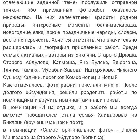
отвечающие заданной теме» послужили отправной
точкой, ибо присланных фоторабот оказалось
множество. На них запечатлены красоты родной
природы, интересные моменты бала-маскарада,
новогодние елки, яркие праздничные наряды, словом,
всего не перечесть. Хочется отметить, что значительно
расширилась и география присланных работ. Среди
самых активных - авторы из Бикляни, Старого Дрюша,
Старого Абдулово, Калмаша, Яна Буляка, Биюргана,
Тлянче Тамака, Мусабай-Завода, Иштеряково, Нижнего
Суыксу, Калмии, поселков Комсомолец и Новый.
Как отмечалось, фотографий прислали много. После
долгого обсуждения, решили разделить работы по
номинациям и вручить номинантам наши призы.
В номинации «И на отдыхе, и в работе мы всегда
вместе» победителем стала семья Хайдаровых из
Бикляни (вручены чак-чак и торт);
в номинации «Самое оригинальное фото» - Лилия
Мингазова из Старого Абдулово (копилка);