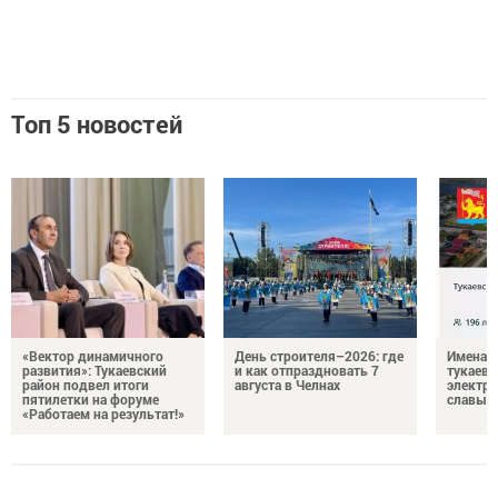
Топ 5 новостей
«Вектор динамичного
День строителя–2026: где
Имена п
развития»: Тукаевский
и как отпраздновать 7
тукаевц
район подвел итоги
августа в Челнах
электр
пятилетки на форуме
славы
«Работаем на результат!»