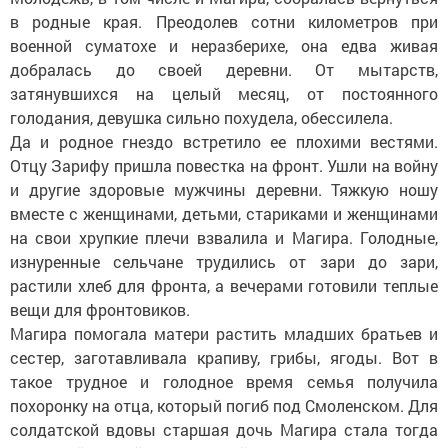
в родные края. Преодолев сотни километров при
военной суматохе и неразберихе, она едва живая
добралась до своей деревни. От мытарств,
затянувшихся на целый месяц, от постоянного
голодания, девушка сильно похудела, обессилела.
Да и родное гнездо встретило ее плохими вестями.
Отцу Зарифу пришла повестка на фронт. Ушли на войну
и другие здоровые мужчины деревни. Тяжкую ношу
вместе с женщинами, детьми, стариками и женщинами
на свои хрупкие плечи взвалила и Магира. Голодные,
изнуренные сельчане трудились от зари до зари,
растили хлеб для фронта, а вечерами готовили теплые
вещи для фронтовиков.
Магира помогала матери растить младших братьев и
сестер, заготавливала крапиву, грибы, ягоды. Вот в
такое трудное и голодное время семья получила
похоронку на отца, который погиб под Смоленском. Для
солдатской вдовы старшая дочь Магира стала тогда