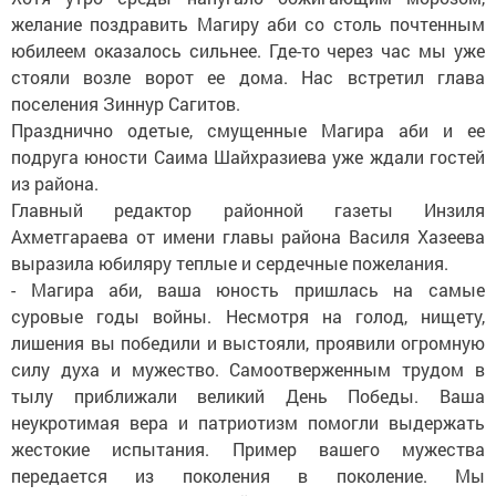
желание поздравить Магиру аби со столь почтенным
юбилеем оказалось сильнее. Где-то через час мы уже
стояли возле ворот ее дома. Нас встретил глава
поселения Зиннур Сагитов.
Празднично одетые, смущенные Магира аби и ее
подруга юности Саима Шайхразиева уже ждали гостей
из района.
Главный редактор районной газеты Инзиля
Ахметгараева от имени главы района Василя Хазеева
выразила юбиляру теплые и сердечные пожелания.
- Магира аби, ваша юность пришлась на самые
суровые годы войны. Несмотря на голод, нищету,
лишения вы победили и выстояли, проявили огромную
силу духа и мужество. Самоотверженным трудом в
тылу приближали великий День Победы. Ваша
неукротимая вера и патриотизм помогли выдержать
жестокие испытания. Пример вашего мужества
передается из поколения в поколение. Мы