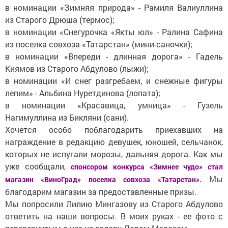
в номинации «Зимняя природа» - Рамиля Валиуллина
из Старого Дрюша (термос);
в номинации «Снегурочка «Якты юл» - Ралина Сафина
из поселка совхоза «Татарстан» (мини-саночки);
в номинации «Впереди - длинная дорога» - Гадель
Киямов из Старого Абдулово (лыжи);
в номинации «И снег разгребаем, и снежные фигуры
лепим» - Альбина Нуретдинова (лопата);
в номинации «Красавица, умница» - Гузель
Нагимуллина из Бикляни (сани).
Хочется особо поблагодарить приехавших на
награждение в редакцию девушек, юношей, сельчанок,
которых не испугали морозы, дальняя дорога. Как мы
уже сообщали,
спонсором конкурса «Зимнее чудо» стал
Мы
магазин «ВиноГрад» поселка совхоза «Татарстан».
благодарим магазин за предоставленные призы.
Мы попросили Лилию Мингазову из Старого Абдулово
ответить на наши вопросы. В моих руках - ее фото с