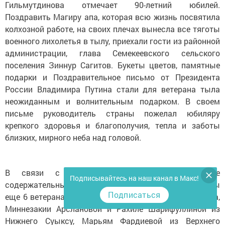
Гильмутдинова отмечает 90-летний юбилей.
Поздравить Магиру апа, которая всю жизнь посвятила
колхозной работе, на своих плечах вынесла все тяготы
военного лихолетья в тылу, приехали гости из районной
администрации, глава Семекеевского сельского
поселения Зиннур Сагитов. Букеты цветов, памятные
подарки и Поздравительное письмо от Президента
России Владимира Путина стали для ветерана тыла
неожиданным и волнительным подарком. В своем
письме руководитель страны пожелал юбиляру
крепкого здоровья и благополучия, тепла и заботы
близких, мирного неба над головой.
В связи с 90-летними юбилеями такие же
Подписывайтесь на наш канал в Макс!
содержательные поздравления в январе были вручены
Подписаться
еще 6 ветеранам: Махипямал Сибгатовой из Биюргана,
Миннезакии Арслановой и Рахиле Шарифуллиной из
Нижнего Суыксу, Марьям Фардиевой из Верхнего