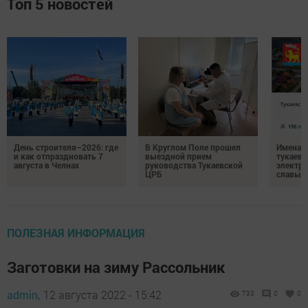
Топ 5 новостей
День строителя–2026: где
В Круглом Поле прошел
Имена п
и как отпраздновать 7
выездной прием
тукаевц
августа в Челнах
руководства Тукаевской
электр
ЦРБ
славы
ПОЛЕЗНАЯ ИНФОРМАЦИЯ
Заготовки на зиму Рассольник
admin,
12 августа 2022 - 15:42
733
0
0