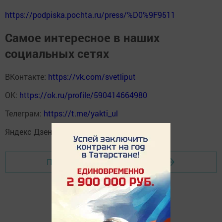
https://podpiska.pochta.ru/press/%D0%9F9511
Самое интересное в наших
социальных сетях
ВКонтакте:
https://vk.com/svetliput
ОК:
https://ok.ru/profile/590414664980
Телеграм:
https://t.me/yakti_ul
Яндекс Дзен:
https://dzen.ru/svetliput
Перейти на страницу новости