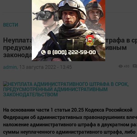
ВЕСТИ
Неуплата административного штрафа в с
предусмотренный административным
законодательством
admin,
13 августа 2022 - 13:45
430
На основании части 1 статьи 20.25 Кодекса Российской
Федерации об административных правонарушениях влеч
наложение административного штрафа в двукратном ра
суммы неуплаченного административного штрафа, либо