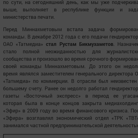
по сути, на сегодняшний день, как мы уже подчеркив
выше, выполняет в республике функции и зад
министерства печати.
Перед Миннахметовым встала задача формирова
команды. В декабре 2012 года с его подачи гендиректо
ОАО «Татмедиа»
стал
Рустам Бикмухаметов
. Назначе
стало полной неожиданностью для журналистск
сообщества и произошло во время срочного формирова
своей команды Миннахметовым. До этого он недол
время являлся заместителем генерального директора 
«Татмедиа» по коммерции. В отрасли был неизвестен
большему счету. Ранее он недолго работал гендиректо
газеты «Восточный экспресс» в период ее угасан
которая была в конце концов закрыта медиахолдин
«Эфир» в 2009 году во время финансового кризиса. По
«Эфира» возглавлял экономический отдел «ТРК «ТВТ
занимался частной предпринимательской деятельность