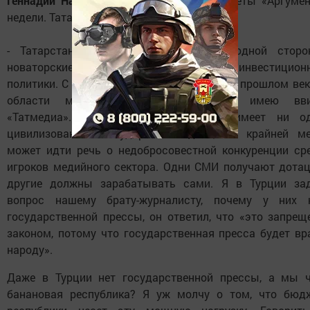
Геннадий Наумов
- главный редактор газеты «Аргуме
недели. Татарстан»:
- Татарстан - уникальный регион. С одной сторо
новаторские идеи в области экономики, инвестицион
политики. С другой, республика застряла в прошлом век
области медийного пространства, я имею вв
«Татмедиа». Подобные структуры не имеет ни о
цивилизованное государство. Здесь, по крайней ме
может идти речь о недобросовестной конкуренции ср
игроков медийного сектора. Одни СМИ получают дотац
другие должны зарабатывать сами. Я в Турции за
вопрос нашему брату-журналисту, почему у них 
государственной прессы, он ответил, что «это запрещ
законом, потому что государственная пресса будет вр
народу».
Даже в Турции нет государственной прессы, а мы ч
банановая республика? Я уж молчу о том, что бюд