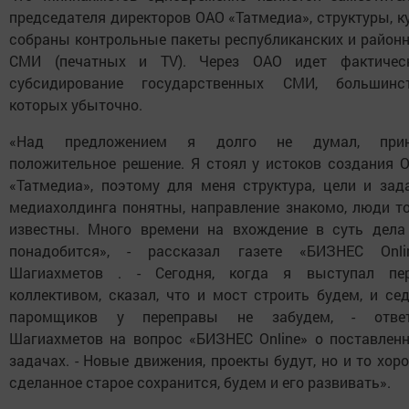
председателя директоров ОАО «Татмедиа», структуры, к
собраны контрольные пакеты республиканских и район
СМИ (печатных и ТV). Через ОАО идет фактичес
субсидирование государственных СМИ, большинс
которых убыточно.
«Над предложением я долго не думал, при
положительное решение. Я стоял у истоков создания 
«Татмедиа», поэтому для меня структура, цели и зад
медиахолдинга понятны, направление знакомо, люди т
известны. Много времени на вхождение в суть дела
понадобится», - рассказал газете «БИЗНЕС Onli
Шагиахметов . - Сегодня, когда я выступал пе
коллективом, сказал, что и мост строить будем, и се
паромщиков у переправы не забудем, - отве
Шагиахметов на вопрос «БИЗНЕС Online» о поставлен
задачах. - Новые движения, проекты будут, но и то хор
сделанное старое сохранится, будем и его развивать».