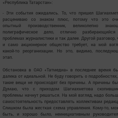
«Республика Татарстан»:
- Эти события ожидались. То, что пришел Шагиахмет
расцениваю со знаком плюс, потому что это оч
опытный производственник, великолепно знаю
полиграфическое дело, отлично разбирающийс
проблемах журналистики и так далее. Другой разговор, 
и само акционерное общество требует, на мой взгл
какой-то реорганизации. Но это, видимо, последую
этап.
Обстановка в ОАО «Татмедиа» в последнее время б
далека от идеальной. Не буду говорить о подробностях,
такие вещи не происходят без причины. А причины бы
Думаю, что с приходом Шагиахметова скопивши
проблемы начнут решаться. На мой взгляд, надо боль
самостоятельность предоставлять коллективам редакц
Слишком была жесткая схема управления. Кому-то, мо
быть, и хорошо было, неинициативным руководите