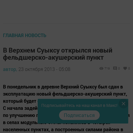
ГЛАВНАЯ НОВОСТЬ
В Верхнем Суыксу открылся новый
фельдшерско-акушерский пункт
автор,
23 октября 2013 - 05:08
719
0
0
В понедельник в деревне Верхний Суыксу был сдан в
эксплуатацию новый фельдшерско-акушерский пункт,
который будет оказывать услуги более 320 пациентам.
Подписывайтесь на наш канал в Макс!
С начала задействования республиканской программы
по улучшению первичного медицинского обслуживания
Подписаться
в селах модульные ФАПы появились в четырех
населенных пунктах, а построенных силами района в