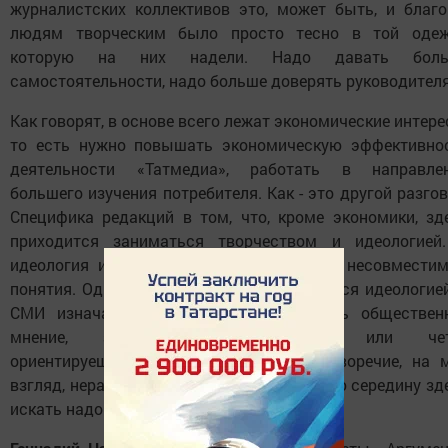
журналистских коллективов это, может быть, и благо
людям творческим было просто тесно в той одеж
которую на них надели. Надо давать боль
самостоятельности, надо больше доверять руководител
Как говорят, в основе всего лежат экономические интере
то есть нужно повышать экономическую эффективно
деятельности «Татмедиа», работать в направле
большего изучения потребителя. Как - это другой разгов
Специфика редакций в том, что, кроме экономики, зд
приходится заниматься творчеством и идеологией
идеология и коммерция - это несколько несовмести
понятия. Одно из двух: или ты занимаешься идеологией
СМИ изначально призваны формировать обществен
мнение, заниматься воспитанием, или чет
ориентируешься на прибыль. Это противоречие, на 
взгляд, неразрешимое, но какую-то золотую середину зд
искать надо.