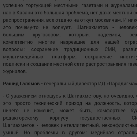
успешно торгующей местными газетами и журналами
нас в Казани это большая проблема, нет даже местной с
распространения, все отдано на откуп москвичам. И ник
это почему-то не волнует. Шагиахметов
-
челове
большим кругозором, который, надеемся, ре
компетентно многие назревшие для нашей отра
вопросы: сохранение традиционных СМИ, разви
мультимедийных платформ, сохранение инстит
подписки и создание местной сети распространения газе
журналов.
Рашид Галямов -
генеральный директор ИД «Парадигма»
- С уважением отношусь к Шагиахметову, но очевидно, 
это просто технический приход на должность, кото
ничего не изменит, может быть, комфортнее бу
редакторскому корпусу государственных С
Шагиахметов - человек интеллигентный, неконфликтны
умный. Но проблемы в другом: медийная отрасл