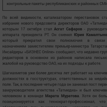
контрольные пакеты республиканских и районных СМ
По всей видимости, катализатором перестановок ст
избрание нового предсовета директоров ОАО «Татмеди
которым 17 октября стал
Асгат Сафаров
- руководит
аппарата президента РТ. Он сменил
Юрия Камалтыно
который прекратил свои полномочия в связ
назначением заместителем премьер-министра Татарста
Инсайдеры «БИЗНЕС Online» сообщают, что недавно гру
редакторов в основном из районов написала письм
жалобой на руководство ОАО, на их подходы к работе.
Шагиахметов уже более десятка лет работает на ключе
должностях в госструктурах, ответственных за медий
поле. Так, в последние четыре года он занимал пост перв
замруководителя агентства «Татмедиа» и был ключе
человеком в команде
Марата Муратова
. Хотя он бол
позиционируется как технократ-профессионал, чт