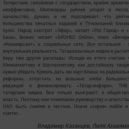
Татарстане, связанная с государством, крайне архаичн
неэффективна. Миллиарды рублей уходят в песок
начальство, думаю, и не подозревает, что рейти
большинства печатных изданий и ТV-компаний близк
нулю. Народ смотрит «Эфир», читает «Pro Город» и «
Банк», бизнес читает «БИЗНЕС Online», плюс «Вечерк
«Коммерсант» и социальные сети. Все остальное - 
виртуальная реальность. Татароязычные медиа в расчет
беру, там другие расклады. Исходя из этого считаю, 
Миннахметову и Шагиахметову, как достойному танде
нужно убедить Кремль дать им карт-бланш на радикаль
реформы, отпустить на вольные хлеба большинс
редакций и финансировать «Татар-информ», ТН
татарские медиа. Все только выиграют: и общество
власть. Поэтому мое пожелание руководству и агентства
ОАО: быть смелее и честнее. Иначе «серое» лобби и
сметет...
Владимир Казанцев, Лиля Ахкиям