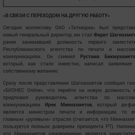
«В СВЯЗИ С ПЕРЕХОДОМ НА ДРУГУЮ РАБОТУ»
Сегодня коллективу ОАО «Татмедиа» был представ
новый генеральный директор, им стал
Фарит Шагиахме
ранее занимавший должность первого заместит
Республиканского агентства по печати и массо
коммуникациям. Он сменил
Рустама Бикмухамето
который, как стало известно, написал заявление
собственному желанию.
Сразу после представления Шагиахметов сообщил газ
«БИЗНЕС Online», что перейти на новую должность 
предложил руководитель агентства по массо
коммуникациям
Ирек Миннахметов
, который де-фа
является министром печати и информации, то е
главным «рулевым» отрасли (считается, что Миннахме
пользуется полным доверием президента РТ). Напомн
что Миннахметов одновременно является заместите