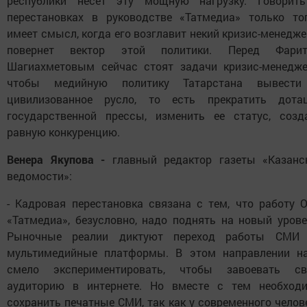
республики несет эту мощную нагрузку. Говорит
перестановках в руководстве «Татмедиа» только то
имеет смысл, когда его возглавит некий кризис-менедже
повернет вектор этой политики. Перед Фари
Шагиахметовым сейчас стоят задачи кризис-менедже
чтобы медийную политику Татарстана вывест
цивилизованное русло, то есть прекратить дота
государственной прессы, изменить ее статус, созд
равную конкуренцию.
Венера Якупова -
главный редактор газеты «Казанс
ведомости»:
- Кадровая перестановка связана с тем, что работу 
«Татмедиа», безусловно, надо поднять на новый урове
Рыночные реалии диктуют переход работы СМИ
мультимедийные платформы. В этом направлении н
смело экспериментировать, чтобы завоевать с
аудиторию в интернете. Но вместе с тем необход
сохранить печатные СМИ, так как у современного челов