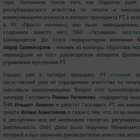
года. Напомним, после того, как Муратов ушел
республиканского агентства по печати и массо
коммуникациям (сначала в аппарат президента РТ, а зате
в УК «Просто молоко»), оно было ликвидировано
созданное вместо него ОАО «Татмедиа»
возгла
Миннахметов. До этого гендиректором компании 
Айдар Салимгараев
- человек из команды Муратова, по
перешедший на пост руководителя аппарата Духовн
управления мусульман РТ.
Однако уже в октябре президент РТ
отменил
св
августовский указ об упразднении агентства по печат
массовым коммуникациям. Вопрос этот пролоббиров
зампред Госсовета
Римма Ратникова
, гендиректор кан
ТНВ
Ильшат Аминов
и депутат Госсовета РТ, экс-мини
печати
Ислам Ахметзянов
в связи с тем, что, по их мнен
в республике все же необходим госорган, регулирую
деятельность СМИ. Дело было поручено Миннахмето
который и был назначен руководителем агентства, котор