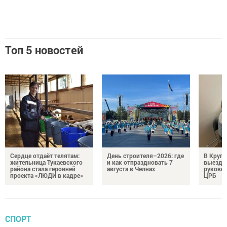
Топ 5 новостей
Сердце отдаёт телятам:
День строителя–2026: где
В Круг
жительница Тукаевского
и как отпраздновать 7
выездн
района стала героиней
августа в Челнах
руковод
проекта «ЛЮДИ в кадре»
ЦРБ
СПОРТ