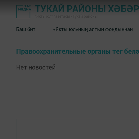
ТУКАЙ РАЙОНЫ ХӘБӘ
"Якты юл" газетасы - Тукай районы
Баш бит
«Якты юл»ның алтын фондыннан
Правоохранительные органы тег бел
Нет новостей