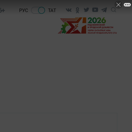
6+
РУС
ТАТ