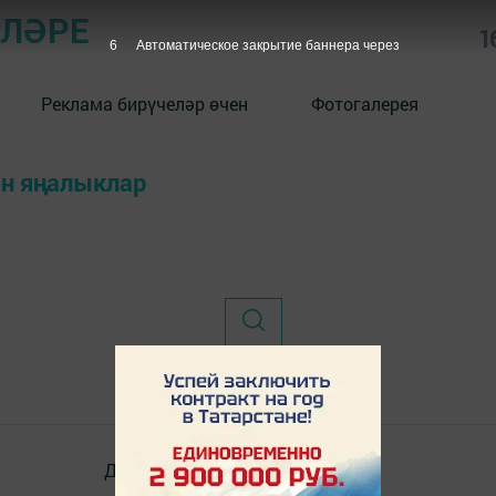
РЛӘРЕ
1
6
Автоматическое закрытие баннера через
Реклама бирүчеләр өчен
Фотогалерея
ән яңалыклар
Документлар
Төрле темалар