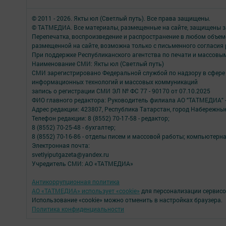
© 2011 - 2026. Якты юл (Светлый путь). Все права защищены.
© ТАТМЕДИА. Все материалы, размещенные на сайте, защищены з
Перепечатка, воспроизведение и распространение в любом объе
размещенной на сайте, возможна только с письменного согласия
При поддержке Республиканского агентства по печати и массов
Наименование СМИ: Якты юл (Светлый путь)
СМИ зарегистрировано Федеральной службой по надзору в сфере 
информационных технологий и массовых коммуникаций
запись о регистрации СМИ ЭЛ № ФС 77 - 90170 от 07.10.2025
ФИО главного редактора: Руководитель филиала АО "ТАТМЕДИА" 
Адрес редакции: 423807, Республика Татарстан, город Набережны
Телефон редакции: 8 (8552) 70-17-58 - редактор;
8 (8552) 70-25-48 - бухгалтер;
8 (8552) 70-16-86 - отделы писем и массовой работы; компьютерна
Электронная почта:
svetlyiputgazeta@yandex.ru
Учредитель СМИ: АО «ТАТМЕДИА»
Антикоррупционная политика
АО «ТАТМЕДИА» использует «cookie»
для персонализации сервисо
Использование «cookie» можно отменить в настройках браузера.
Политика конфиденциальности