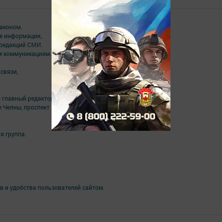
аконом.
ме информации,
 редакций СМИ.
ым коммуникациям.
связи,
- главный редактор Аверьянова Олеся Борисовна
е Челны, проспект Мусы Джалиля, 46
я группа.
в и удобства пользователей сайтом.