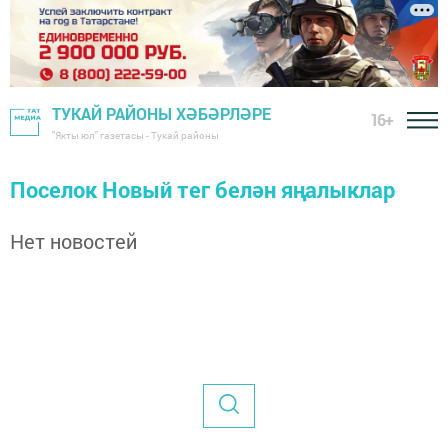
ТУКАЙ РАЙОНЫ ХӘБӘРЛӘРЕ
16+
"Якты юл" газетасы - Тукай районы
Поселок Новый тег белән яңалыклар
Нет новостей