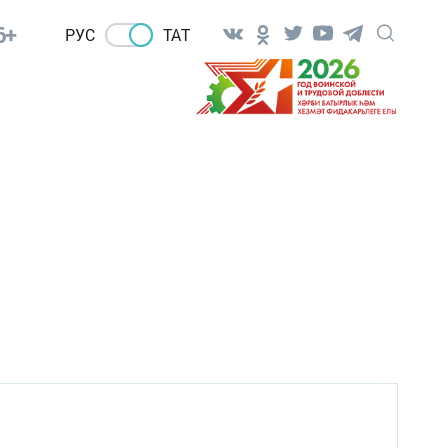
6+
РУС
ТАТ