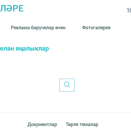
РЛӘРЕ
1
Реклама бирүчеләр өчен
Фотогалерея
белән яңалыклар
Документлар
Төрле темалар