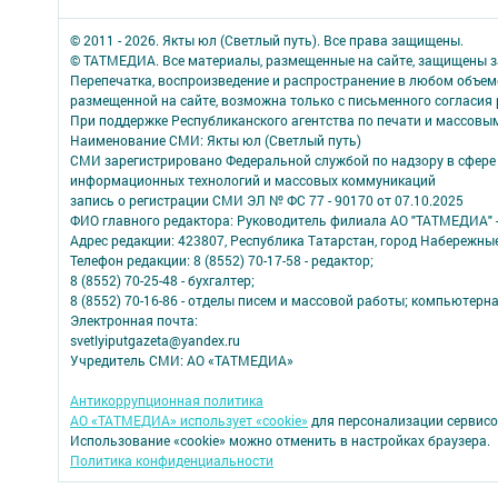
© 2011 - 2026. Якты юл (Светлый путь). Все права защищены.
© ТАТМЕДИА. Все материалы, размещенные на сайте, защищены з
Перепечатка, воспроизведение и распространение в любом объе
размещенной на сайте, возможна только с письменного согласия
При поддержке Республиканского агентства по печати и массов
Наименование СМИ: Якты юл (Светлый путь)
СМИ зарегистрировано Федеральной службой по надзору в сфере 
информационных технологий и массовых коммуникаций
запись о регистрации СМИ ЭЛ № ФС 77 - 90170 от 07.10.2025
ФИО главного редактора: Руководитель филиала АО "ТАТМЕДИА" 
Адрес редакции: 423807, Республика Татарстан, город Набережны
Телефон редакции: 8 (8552) 70-17-58 - редактор;
8 (8552) 70-25-48 - бухгалтер;
8 (8552) 70-16-86 - отделы писем и массовой работы; компьютерна
Электронная почта:
svetlyiputgazeta@yandex.ru
Учредитель СМИ: АО «ТАТМЕДИА»
Антикоррупционная политика
АО «ТАТМЕДИА» использует «cookie»
для персонализации сервисо
Использование «cookie» можно отменить в настройках браузера.
Политика конфиденциальности