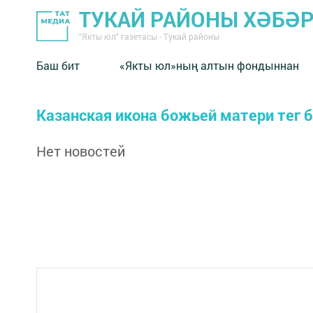
ТУКАЙ РАЙОНЫ ХӘБӘ
"Якты юл" газетасы - Тукай районы
Баш бит
«Якты юл»ның алтын фондыннан
Казанская икона божьей матери тег 
Нет новостей