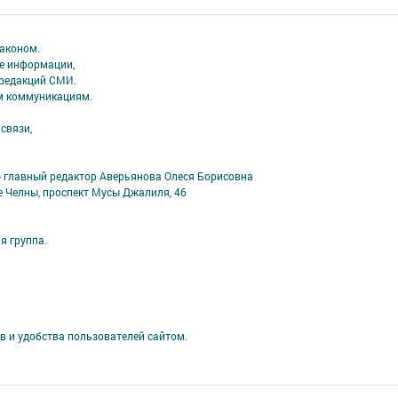
аконом.
ме информации,
 редакций СМИ.
ым коммуникациям.
связи,
- главный редактор Аверьянова Олеся Борисовна
е Челны, проспект Мусы Джалиля, 46
я группа.
в и удобства пользователей сайтом.